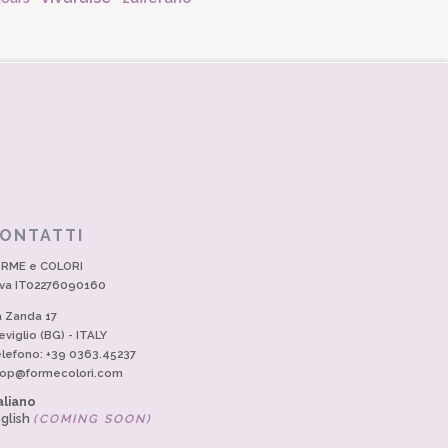
ONTATTI
RME e COLORI
Iva IT02276090160
a Zanda 17
eviglio (BG) - ITALY
lefono: +39 0363.45237
op@formecolori.com
aliano
glish
(COMING SOON)