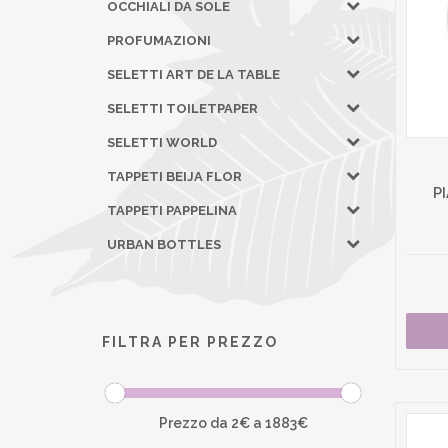
OCCHIALI DA SOLE
PROFUMAZIONI
SELETTI ART DE LA TABLE
SELETTI TOILETPAPER
SELETTI WORLD
TAPPETI BEIJA FLOR
P
TAPPETI PAPPELINA
URBAN BOTTLES
FILTRA PER PREZZO
Prezzo da
2
€ a
1883
€