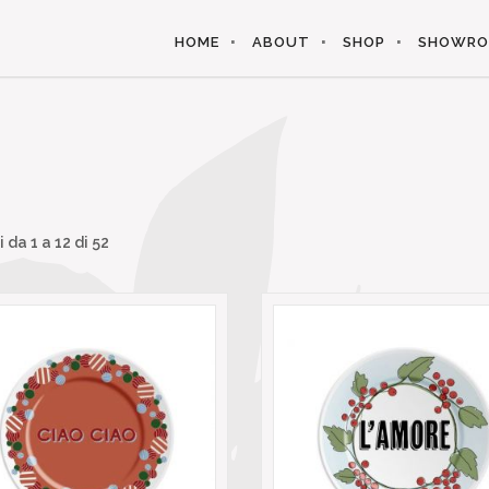
HOME
ABOUT
SHOP
SHOWR
i da
1
a
12
di 52