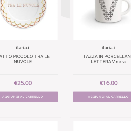
ilaria.i
ilaria.i
IATTO PICCOLO TRA LE
TAZZA IN PORCELLAN
NUVOLE
LETTERA V nera
€25.00
€16.00
AGGIUNGI AL CARRELLO
AGGIUNGI AL CARRELLO