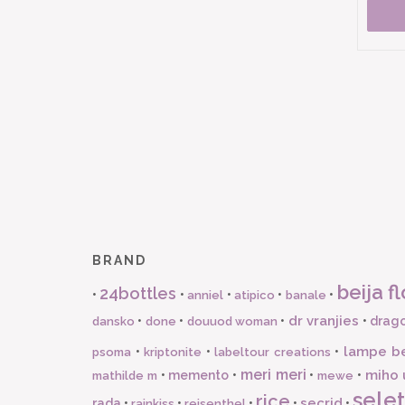
BRAND
beija fl
24bottles
•
•
•
•
•
anniel
atipico
banale
dr vranjies
•
•
•
•
drago
dansko
done
douuod woman
lampe b
•
•
•
psoma
kriptonite
labeltour creations
meri meri
miho 
•
memento
•
•
•
mathilde m
mewe
selet
rice
secrid
rada
•
•
•
•
•
rainkiss
reisenthel