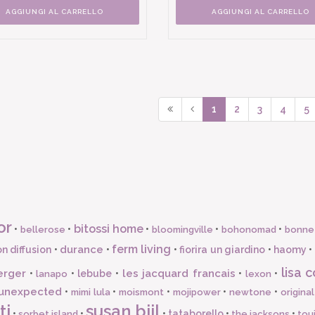
AGGIUNGI AL CARRELLO
AGGIUNGI AL CARRELLO
1
2
3
4
5
or
bitossi home
•
•
•
•
•
bellerose
bloomingville
bohonomad
bonne
ferm living
durance
n diffusion
•
•
•
fiorira un giardino
•
haomy
•
lisa c
erger
les jacquard francais
•
•
lebube
•
•
•
lanapo
lexon
unexpected
•
•
•
•
•
mimi lula
moismont
mojipower
newtone
origina
ti
susan bijl
•
•
•
tataborello
•
•
sorbet island
the jacksons
tou