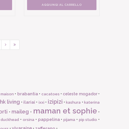
AGGIUNGI AL CARRELLO
brabantia
•
•
•
celeste mogador
•
 maison
cacatoes
izipizi
hk living
ilariai
•
•
•
•
•
ixxi
kashura
katerina
maman et sophie
orti
maileg
•
•
•
pappelina
•
•
•
•
•
l duckhead
orsina
pijama
pip studio
vivaraise
zafferano
•
•
•
jours