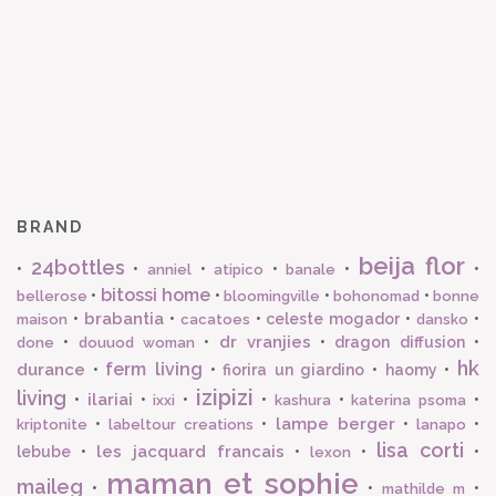
BRAND
beija flor
24bottles
•
•
•
•
•
•
anniel
atipico
banale
bitossi home
•
•
•
•
bellerose
bloomingville
bohonomad
bonne
brabantia
•
•
•
celeste mogador
•
•
maison
cacatoes
dansko
dr vranjies
•
•
•
dragon diffusion
•
done
douuod woman
hk
ferm living
durance
•
•
fiorira un giardino
•
haomy
•
izipizi
living
ilariai
•
•
•
•
•
•
ixxi
kashura
katerina psoma
lampe berger
•
•
•
•
kriptonite
labeltour creations
lanapo
lisa corti
les jacquard francais
lebube
•
•
•
•
lexon
maman et sophie
maileg
•
•
•
mathilde m