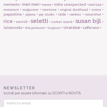
meri meri
miho unexpected
memento
•
•
•
•
•
mewe
mimi lula
•
•
•
•
•
moismont
mojipower
newtone
original duckhead
orsina
pappelina
•
•
•
rada
•
•
•
pijama
pip studio
rainkiss
reisenthel
seletti
susan bijl
rice
secrid
•
•
•
•
•
sorbet island
vivaraise
zafferano
tataborello
•
•
•
•
•
the jacksons
toujours
NEWSLETTER
Iscriviti per essere informato su SCONTI e NOVITÀ