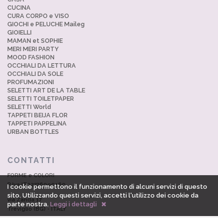
CUCINA
CURA CORPO e VISO
GIOCHI e PELUCHE Maileg
GIOIELLI
MAMAN et SOPHIE
MERI MERI PARTY
MOOD FASHION
OCCHIALI DA LETTURA
OCCHIALI DA SOLE
PROFUMAZIONI
SELETTI ART DE LA TABLE
SELETTI TOILETPAPER
SELETTI World
TAPPETI BEIJA FLOR
TAPPETI PAPPELINA
URBAN BOTTLES
CONTATTI
FORME e COLORI
P.Iva IT02276090160
I cookie permettono il funzionamento di alcuni servizi di questo
sito. Utilizzando questi servizi, accetti l'utilizzo dei cookie da
via Zanda 17
parte nostra.
Leggi i dettagli
Treviglio (BG) - ITALY