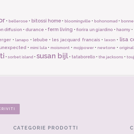
or
bitossi home
•
•
•
•
•
bellerose
bloomingville
bohonomad
bonne
ferm living
durance
n diffusion
•
•
•
fiorira un giardino
•
haomy
•
lisa c
erger
les jacquard francais
•
•
lebube
•
•
•
lanapo
lexon
unexpected
•
•
•
•
•
mimi lula
moismont
mojipower
newtone
origina
ti
susan bijl
•
•
•
tataborello
•
•
sorbet island
the jacksons
tou
CATEGORIE PRODOTTI
C