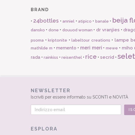
BRAND
beija fl
24bottles
•
•
•
•
•
anniel
atipico
banale
dr vranjies
•
•
•
•
drago
dansko
done
douuod woman
lampe b
•
•
•
psoma
kriptonite
labeltour creations
meri meri
miho 
•
memento
•
•
•
mathilde m
mewe
selet
rice
secrid
rada
•
•
•
•
•
rainkiss
reisenthel
NEWSLETTER
Iscriviti per essere informato su SCONTI e NOVITÀ
ESPLORA