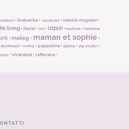
brabantia
•
•
•
celeste mogador
•
 maison
cacatoes
izipizi
hk living
ilariai
•
•
•
•
•
ixxi
kashura
katerina
maman et sophie
orti
maileg
•
•
•
pappelina
•
•
•
•
•
l duckhead
orsina
pijama
pip studio
vivaraise
zafferano
•
•
•
jours
ONTATTI