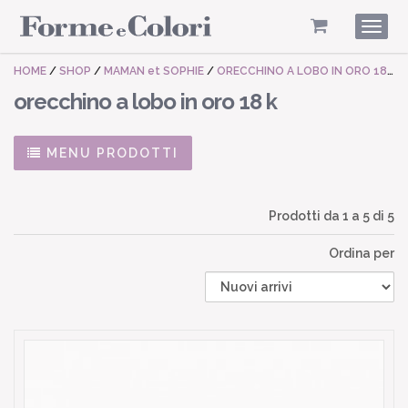
Togg
navig
HOME
/
SHOP
/
MAMAN et SOPHIE
/
ORECCHINO A LOBO IN ORO 18 K
orecchino a lobo in oro 18 k
MENU PRODOTTI
Prodotti da
1
a
5
di 5
Ordina per