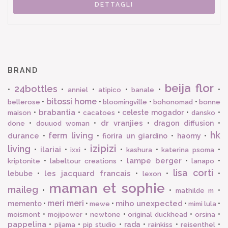
DETTAGLI
BRAND
beija flor
24bottles
•
•
•
•
•
•
anniel
atipico
banale
bitossi home
•
•
•
•
bellerose
bloomingville
bohonomad
bonne
brabantia
•
•
•
celeste mogador
•
•
maison
cacatoes
dansko
dr vranjies
•
•
•
dragon diffusion
•
done
douuod woman
hk
ferm living
durance
•
•
fiorira un giardino
•
haomy
•
izipizi
living
ilariai
•
•
•
•
•
•
ixxi
kashura
katerina psoma
lampe berger
•
•
•
•
kriptonite
labeltour creations
lanapo
lisa corti
les jacquard francais
lebube
•
•
•
•
lexon
maman et sophie
maileg
•
•
•
mathilde m
meri meri
miho unexpected
memento
•
•
•
•
•
mewe
mimi lula
•
•
•
•
•
moismont
mojipower
newtone
original duckhead
orsina
pappelina
•
•
•
rada
•
•
•
pijama
pip studio
rainkiss
reisenthel