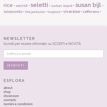
seletti
susan bijl
rice
secrid
•
•
•
•
•
sorbet island
vivaraise
zafferano
tataborello
•
•
•
•
•
the jacksons
toujours
NEWSLETTER
Iscriviti per essere informato su SCONTI e NOVITÀ
ESPLORA
about
shop
showroom
contatti
termini e condizioni