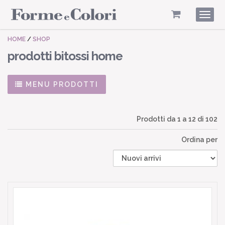
Togg
navig
HOME
/
SHOP
prodotti bitossi home
MENU PRODOTTI
Prodotti da
1
a
12
di 102
Ordina per