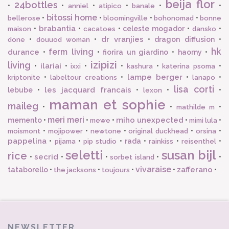
beija flor
24bottles
•
•
•
•
•
•
anniel
atipico
banale
bitossi home
•
•
•
•
bellerose
bloomingville
bohonomad
bonne
brabantia
•
•
•
celeste mogador
•
•
maison
cacatoes
dansko
dr vranjies
•
•
•
dragon diffusion
•
done
douuod woman
hk
ferm living
durance
•
•
fiorira un giardino
•
haomy
•
izipizi
living
ilariai
•
•
•
•
•
•
ixxi
kashura
katerina psoma
lampe berger
•
•
•
•
kriptonite
labeltour creations
lanapo
lisa corti
les jacquard francais
lebube
•
•
•
•
lexon
maman et sophie
maileg
•
•
•
mathilde m
meri meri
miho unexpected
memento
•
•
•
•
•
mewe
mimi lula
•
•
•
•
•
moismont
mojipower
newtone
original duckhead
orsina
pappelina
•
•
•
rada
•
•
•
pijama
pip studio
rainkiss
reisenthel
seletti
susan bijl
rice
secrid
•
•
•
•
•
sorbet island
vivaraise
zafferano
tataborello
•
•
•
•
•
the jacksons
toujours
NEWSLETTER