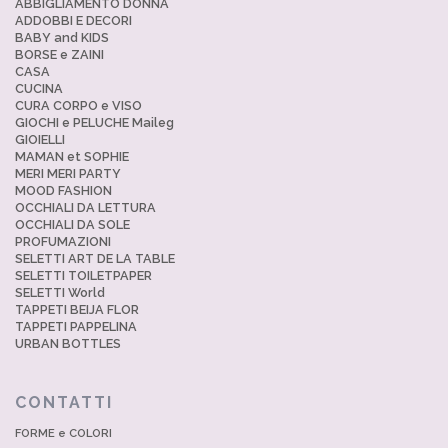
ABBIGLIAMENTO DONNA
ADDOBBI E DECORI
BABY and KIDS
BORSE e ZAINI
CASA
CUCINA
CURA CORPO e VISO
GIOCHI e PELUCHE Maileg
GIOIELLI
MAMAN et SOPHIE
MERI MERI PARTY
MOOD FASHION
OCCHIALI DA LETTURA
OCCHIALI DA SOLE
PROFUMAZIONI
SELETTI ART DE LA TABLE
SELETTI TOILETPAPER
SELETTI World
TAPPETI BEIJA FLOR
TAPPETI PAPPELINA
URBAN BOTTLES
CONTATTI
FORME e COLORI