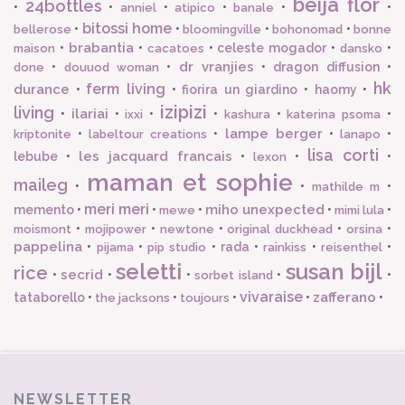
beija flor
24bottles
•
•
•
•
•
•
anniel
atipico
banale
bitossi home
•
•
•
•
bellerose
bloomingville
bohonomad
bonne
brabantia
•
•
•
celeste mogador
•
•
maison
cacatoes
dansko
dr vranjies
•
•
•
dragon diffusion
•
done
douuod woman
hk
ferm living
durance
•
•
fiorira un giardino
•
haomy
•
izipizi
living
ilariai
•
•
•
•
•
•
ixxi
kashura
katerina psoma
lampe berger
•
•
•
•
kriptonite
labeltour creations
lanapo
lisa corti
les jacquard francais
lebube
•
•
•
•
lexon
maman et sophie
maileg
•
•
•
mathilde m
meri meri
miho unexpected
memento
•
•
•
•
•
mewe
mimi lula
•
•
•
•
•
moismont
mojipower
newtone
original duckhead
orsina
pappelina
•
•
•
rada
•
•
•
pijama
pip studio
rainkiss
reisenthel
seletti
susan bijl
rice
secrid
•
•
•
•
•
sorbet island
vivaraise
zafferano
tataborello
•
•
•
•
•
the jacksons
toujours
NEWSLETTER