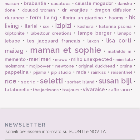
brabantia
•
•
•
celeste mogador
•
•
maison
cacatoes
dansko
dr vranjies
•
•
•
dragon diffusion
•
done
douuod woman
hk
ferm living
durance
•
•
fiorira un giardino
•
haomy
•
izipizi
living
ilariai
•
•
•
•
•
•
ixxi
kashura
katerina psoma
lampe berger
•
•
•
•
kriptonite
labeltour creations
lanapo
lisa corti
les jacquard francais
lebube
•
•
•
•
lexon
maman et sophie
maileg
•
•
•
mathilde m
meri meri
miho unexpected
memento
•
•
•
•
•
mewe
mimi lula
•
•
•
•
•
moismont
mojipower
newtone
original duckhead
orsina
pappelina
•
•
•
rada
•
•
•
pijama
pip studio
rainkiss
reisenthel
seletti
susan bijl
rice
secrid
•
•
•
•
•
sorbet island
vivaraise
zafferano
tataborello
•
•
•
•
•
the jacksons
toujours
NEWSLETTER
Iscriviti per essere informato su SCONTI e NOVITÀ