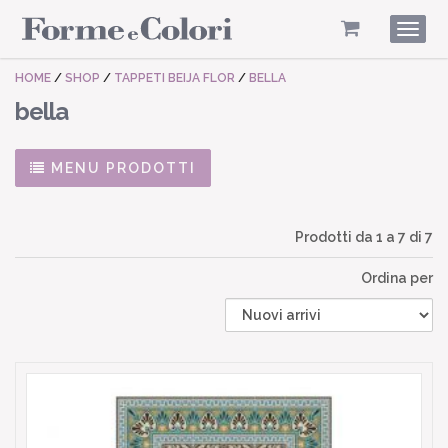
Togg
navig
HOME
/
SHOP
/
TAPPETI BEIJA FLOR
/
BELLA
bella
MENU PRODOTTI
Prodotti da
1
a
7
di 7
Ordina per