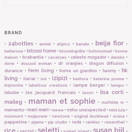
BRAND
beija flor
24bottles
•
•
•
•
•
•
anniel
atipico
banale
bitossi home
•
•
•
•
bellerose
bloomingville
bohonomad
bonne
brabantia
•
•
•
celeste mogador
•
•
maison
cacatoes
dansko
dr vranjies
•
•
•
dragon diffusion
•
done
douuod woman
hk
ferm living
durance
•
•
fiorira un giardino
•
haomy
•
izipizi
living
ilariai
•
•
•
•
•
•
ixxi
kashura
katerina psoma
lampe berger
•
•
•
•
kriptonite
labeltour creations
lanapo
lisa corti
les jacquard francais
lebube
•
•
•
•
lexon
maman et sophie
maileg
•
•
•
mathilde m
meri meri
miho unexpected
memento
•
•
•
•
•
mewe
mimi lula
•
•
•
•
•
moismont
mojipower
newtone
original duckhead
orsina
pappelina
•
•
•
rada
•
•
•
pijama
pip studio
rainkiss
reisenthel
seletti
susan bijl
rice
secrid
•
•
•
•
•
sorbet island