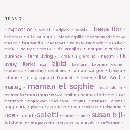
BRAND
beija flor
24bottles
•
•
•
•
•
•
anniel
atipico
banale
bitossi home
•
•
•
•
bellerose
bloomingville
bohonomad
bonne
brabantia
•
•
•
celeste mogador
•
•
maison
cacatoes
dansko
dr vranjies
•
•
•
dragon diffusion
•
done
douuod woman
hk
ferm living
durance
•
•
fiorira un giardino
•
haomy
•
izipizi
living
ilariai
•
•
•
•
•
•
ixxi
kashura
katerina psoma
lampe berger
•
•
•
•
kriptonite
labeltour creations
lanapo
lisa corti
les jacquard francais
lebube
•
•
•
•
lexon
maman et sophie
maileg
•
•
•
mathilde m
meri meri
miho unexpected
memento
•
•
•
•
•
mewe
mimi lula
•
•
•
•
•
moismont
mojipower
newtone
original duckhead
orsina
pappelina
•
•
•
rada
•
•
•
pijama
pip studio
rainkiss
reisenthel
seletti
susan bijl
rice
secrid
•
•
•
•
•
sorbet island
vivaraise
zafferano
tataborello
•
•
•
•
•
the jacksons
toujours