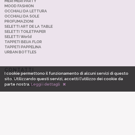
MERI MERI PARTY
MOOD FASHION
OCCHIALI DA LETTURA
OCCHIALI DA SOLE
PROFUMAZIONI
SELETTI ART DE LA TABLE
SELETTI TOILETPAPER
SELETTI World
TAPPETI BEIJA FLOR
TAPPETI PAPPELINA
URBAN BOTTLES
CONTATTI
I cookie permettono il funzionamento di alcuni servizi di questo
sito. Utilizzando questi servizi, accetti l'utilizzo dei cookie da
FORME e COLORI
parte nostra.
Leggi i dettagli
P.Iva IT02276090160
via Zanda 17
Treviglio (BG) - ITALY
Telefono: +39 0363.45237
shop@formecolori.com
Italiano
English
(COMING SOON)