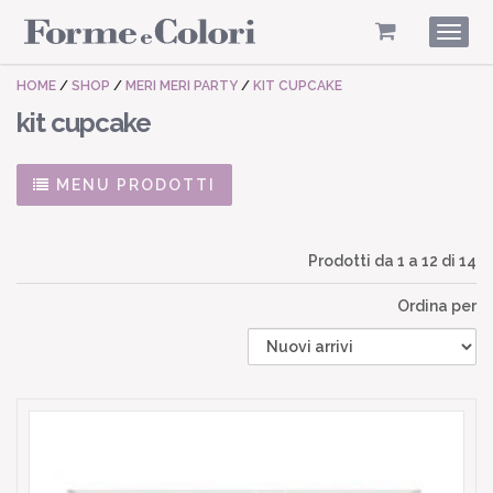
Togg
navig
HOME
/
SHOP
/
MERI MERI PARTY
/
KIT CUPCAKE
kit cupcake
MENU PRODOTTI
Prodotti da
1
a
12
di 14
Ordina per