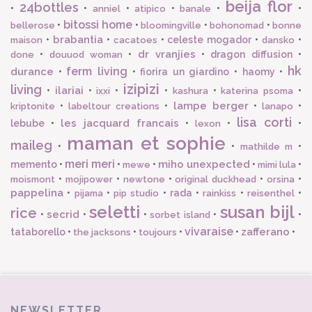
beija flor
24bottles
•
•
•
•
•
•
anniel
atipico
banale
bitossi home
•
•
•
•
bellerose
bloomingville
bohonomad
bonne
brabantia
•
•
•
celeste mogador
•
•
maison
cacatoes
dansko
dr vranjies
•
•
•
dragon diffusion
•
done
douuod woman
hk
ferm living
durance
•
•
fiorira un giardino
•
haomy
•
izipizi
living
ilariai
•
•
•
•
•
•
ixxi
kashura
katerina psoma
lampe berger
•
•
•
•
kriptonite
labeltour creations
lanapo
lisa corti
les jacquard francais
lebube
•
•
•
•
lexon
maman et sophie
maileg
•
•
•
mathilde m
meri meri
miho unexpected
memento
•
•
•
•
•
mewe
mimi lula
•
•
•
•
•
moismont
mojipower
newtone
original duckhead
orsina
pappelina
•
•
•
rada
•
•
•
pijama
pip studio
rainkiss
reisenthel
seletti
susan bijl
rice
secrid
•
•
•
•
•
sorbet island
vivaraise
zafferano
tataborello
•
•
•
•
•
the jacksons
toujours
NEWSLETTER