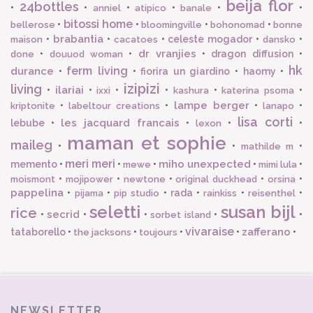
beija flor
24bottles
•
•
•
•
•
•
anniel
atipico
banale
bitossi home
•
•
•
•
bellerose
bloomingville
bohonomad
bonne
brabantia
•
•
•
celeste mogador
•
•
maison
cacatoes
dansko
dr vranjies
•
•
•
dragon diffusion
•
done
douuod woman
hk
ferm living
durance
•
•
fiorira un giardino
•
haomy
•
izipizi
living
ilariai
•
•
•
•
•
•
ixxi
kashura
katerina psoma
lampe berger
•
•
•
•
kriptonite
labeltour creations
lanapo
lisa corti
les jacquard francais
lebube
•
•
•
•
lexon
maman et sophie
maileg
•
•
•
mathilde m
meri meri
miho unexpected
memento
•
•
•
•
•
mewe
mimi lula
•
•
•
•
•
moismont
mojipower
newtone
original duckhead
orsina
pappelina
•
•
•
rada
•
•
•
pijama
pip studio
rainkiss
reisenthel
seletti
susan bijl
rice
secrid
•
•
•
•
•
sorbet island
vivaraise
zafferano
tataborello
•
•
•
•
•
the jacksons
toujours
NEWSLETTER