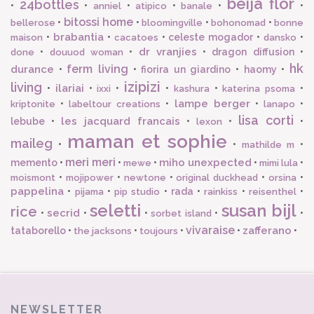
beija flor
24bottles
•
•
•
•
•
•
anniel
atipico
banale
bitossi home
•
•
•
•
bellerose
bloomingville
bohonomad
bonne
brabantia
•
•
•
celeste mogador
•
•
maison
cacatoes
dansko
dr vranjies
•
•
•
dragon diffusion
•
done
douuod woman
hk
ferm living
durance
•
•
fiorira un giardino
•
haomy
•
izipizi
living
ilariai
•
•
•
•
•
•
ixxi
kashura
katerina psoma
lampe berger
•
•
•
•
kriptonite
labeltour creations
lanapo
lisa corti
les jacquard francais
lebube
•
•
•
•
lexon
maman et sophie
maileg
•
•
•
mathilde m
meri meri
miho unexpected
memento
•
•
•
•
•
mewe
mimi lula
•
•
•
•
•
moismont
mojipower
newtone
original duckhead
orsina
pappelina
•
•
•
rada
•
•
•
pijama
pip studio
rainkiss
reisenthel
seletti
susan bijl
rice
secrid
•
•
•
•
•
sorbet island
vivaraise
zafferano
tataborello
•
•
•
•
•
the jacksons
toujours
NEWSLETTER