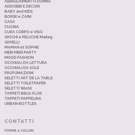
ABBIGLIAMENTO DONNA
ADDOBBI E DECORI
BABY and KIDS
BORSE e ZAINI
CASA
CUCINA
CURA CORPO e VISO
GIOCHI e PELUCHE Maileg
GIOIELLI
MAMAN et SOPHIE
MERI MERI PARTY
MOOD FASHION
OCCHIALI DA LETTURA
OCCHIALI DA SOLE
PROFUMAZIONI
SELETTI ART DE LA TABLE
SELETTI TOILETPAPER
SELETTI World
TAPPETI BEIJA FLOR
TAPPETI PAPPELINA
URBAN BOTTLES
CONTATTI
FORME e COLORI