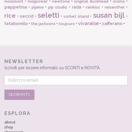
•
•
•
•
•
moismont
mojipower
newtone
original duckhead
orsina
pappelina
•
•
•
rada
•
•
•
pijama
pip studio
rainkiss
reisenthel
seletti
susan bijl
rice
secrid
•
•
•
•
•
sorbet island
vivaraise
zafferano
tataborello
•
•
•
•
•
the jacksons
toujours
NEWSLETTER
Iscriviti per essere informato su SCONTI e NOVITÀ
ESPLORA
about
shop