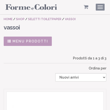
Togg
navig
HOME
/
SHOP
/
SELETTI TOILETPAPER
/
VASSOI
vassoi
MENU PRODOTTI
Prodotti da
1
a
3
di 3
Ordina per