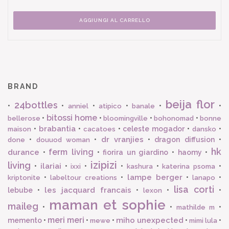
AGGIUNGI AL CARRELLO
BRAND
beija flor
24bottles
•
•
•
•
•
•
anniel
atipico
banale
bitossi home
•
•
•
•
bellerose
bloomingville
bohonomad
bonne
brabantia
•
•
•
celeste mogador
•
•
maison
cacatoes
dansko
dr vranjies
•
•
•
dragon diffusion
•
done
douuod woman
hk
ferm living
durance
•
•
fiorira un giardino
•
haomy
•
izipizi
living
ilariai
•
•
•
•
•
•
ixxi
kashura
katerina psoma
lampe berger
•
•
•
•
kriptonite
labeltour creations
lanapo
lisa corti
les jacquard francais
lebube
•
•
•
•
lexon
maman et sophie
maileg
•
•
•
mathilde m
meri meri
miho unexpected
memento
•
•
•
•
•
mewe
mimi lula