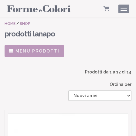
Togg
navig
HOME
/
SHOP
prodotti lanapo
MENU PRODOTTI
Prodotti da
1
a
12
di 14
Ordina per