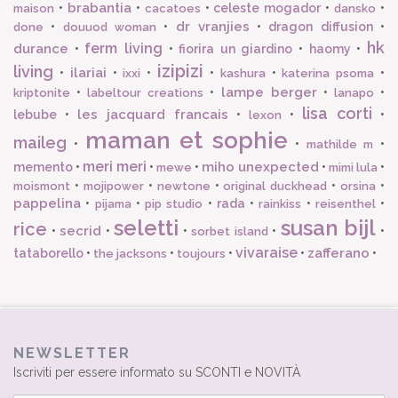
brabantia
•
•
•
celeste mogador
•
•
maison
cacatoes
dansko
dr vranjies
•
•
•
dragon diffusion
•
done
douuod woman
hk
ferm living
durance
•
•
fiorira un giardino
•
haomy
•
izipizi
living
ilariai
•
•
•
•
•
•
ixxi
kashura
katerina psoma
lampe berger
•
•
•
•
kriptonite
labeltour creations
lanapo
lisa corti
les jacquard francais
lebube
•
•
•
•
lexon
maman et sophie
maileg
•
•
•
mathilde m
meri meri
miho unexpected
memento
•
•
•
•
•
mewe
mimi lula
•
•
•
•
•
moismont
mojipower
newtone
original duckhead
orsina
pappelina
•
•
•
rada
•
•
•
pijama
pip studio
rainkiss
reisenthel
seletti
susan bijl
rice
secrid
•
•
•
•
•
sorbet island
vivaraise
zafferano
tataborello
•
•
•
•
•
the jacksons
toujours
NEWSLETTER
Iscriviti per essere informato su SCONTI e NOVITÀ