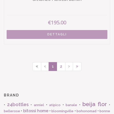
€195.00
DETTAGLI
1
2
BRAND
beija flor
24bottles
•
•
•
•
•
•
anniel
atipico
banale
bitossi home
•
•
•
•
bellerose
bloomingville
bohonomad
bonne