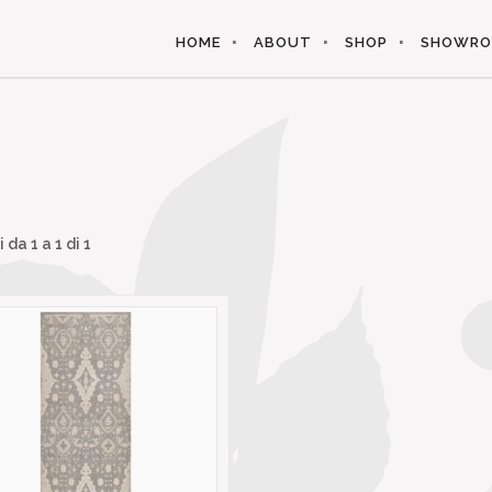
HOME
ABOUT
SHOP
SHOWR
i da
1
a
1
di 1