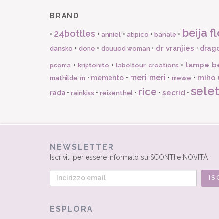
BRAND
beija fl
24bottles
•
•
•
•
•
anniel
atipico
banale
dr vranjies
•
•
•
•
drago
dansko
done
douuod woman
lampe b
•
•
•
psoma
kriptonite
labeltour creations
meri meri
miho 
•
memento
•
•
•
mathilde m
mewe
selet
rice
secrid
rada
•
•
•
•
•
rainkiss
reisenthel
NEWSLETTER
Iscriviti per essere informato su SCONTI e NOVITÀ
ESPLORA