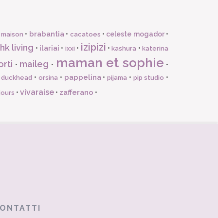
brabantia
•
•
•
celeste mogador
•
 maison
cacatoes
izipizi
hk living
ilariai
•
•
•
•
•
ixxi
kashura
katerina
maman et sophie
orti
maileg
•
•
•
pappelina
•
•
•
•
•
l duckhead
orsina
pijama
pip studio
vivaraise
zafferano
•
•
•
jours
ONTATTI