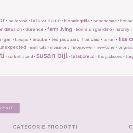
or
bitossi home
•
•
•
•
•
bellerose
bloomingville
bohonomad
bonne
ferm living
durance
n diffusion
•
•
•
fiorira un giardino
•
haomy
•
lisa c
erger
les jacquard francais
•
•
lebube
•
•
•
lanapo
lexon
unexpected
•
•
•
•
•
mimi lula
moismont
mojipower
newtone
origina
ti
susan bijl
•
•
•
tataborello
•
•
sorbet island
the jacksons
tou
CATEGORIE PRODOTTI
C