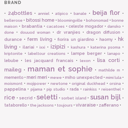
BRAND
beija flor
24bottles
•
•
•
•
•
•
anniel
atipico
banale
bitossi home
•
•
•
•
bellerose
bloomingville
bohonomad
bonne
brabantia
•
•
•
celeste mogador
•
•
maison
cacatoes
dansko
dr vranjies
•
•
•
dragon diffusion
•
done
douuod woman
hk
ferm living
durance
•
•
fiorira un giardino
•
haomy
•
izipizi
living
ilariai
•
•
•
•
•
•
ixxi
kashura
katerina psoma
lampe berger
•
•
•
•
kriptonite
labeltour creations
lanapo
lisa corti
les jacquard francais
lebube
•
•
•
•
lexon
maman et sophie
maileg
•
•
•
mathilde m
meri meri
miho unexpected
memento
•
•
•
•
•
mewe
mimi lula
•
•
•
•
•
moismont
mojipower
newtone
original duckhead
orsina
pappelina
•
•
•
rada
•
•
•
pijama
pip studio
rainkiss
reisenthel
seletti
susan bijl
rice
secrid
•
•
•
•
•
sorbet island
vivaraise
zafferano
tataborello
•
•
•
•
•
the jacksons
toujours