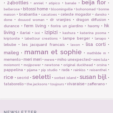
beija flor
24bottles
•
•
•
•
•
•
anniel
atipico
banale
bitossi home
•
•
•
•
bellerose
bloomingville
bohonomad
bonne
brabantia
•
•
•
celeste mogador
•
•
maison
cacatoes
dansko
dr vranjies
•
•
•
dragon diffusion
•
done
douuod woman
hk
ferm living
durance
•
•
fiorira un giardino
•
haomy
•
izipizi
living
ilariai
•
•
•
•
•
•
ixxi
kashura
katerina psoma
lampe berger
•
•
•
•
kriptonite
labeltour creations
lanapo
lisa corti
les jacquard francais
lebube
•
•
•
•
lexon
maman et sophie
maileg
•
•
•
mathilde m
meri meri
miho unexpected
memento
•
•
•
•
•
mewe
mimi lula
•
•
•
•
•
moismont
mojipower
newtone
original duckhead
orsina
pappelina
•
•
•
rada
•
•
•
pijama
pip studio
rainkiss
reisenthel
seletti
susan bijl
rice
secrid
•
•
•
•
•
sorbet island
vivaraise
zafferano
tataborello
•
•
•
•
•
the jacksons
toujours
NEWSLETTER