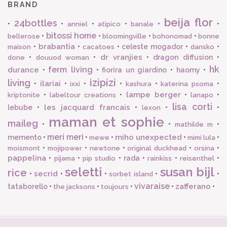
BRAND
beija flor
24bottles
•
•
•
•
•
•
anniel
atipico
banale
bitossi home
•
•
•
•
bellerose
bloomingville
bohonomad
bonne
brabantia
•
•
•
celeste mogador
•
•
maison
cacatoes
dansko
dr vranjies
•
•
•
dragon diffusion
•
done
douuod woman
hk
ferm living
durance
•
•
fiorira un giardino
•
haomy
•
izipizi
living
ilariai
•
•
•
•
•
•
ixxi
kashura
katerina psoma
lampe berger
•
•
•
•
kriptonite
labeltour creations
lanapo
lisa corti
les jacquard francais
lebube
•
•
•
•
lexon
maman et sophie
maileg
•
•
•
mathilde m
meri meri
miho unexpected
memento
•
•
•
•
•
mewe
mimi lula
•
•
•
•
•
moismont
mojipower
newtone
original duckhead
orsina
pappelina
•
•
•
rada
•
•
•
pijama
pip studio
rainkiss
reisenthel
seletti
susan bijl
rice
secrid
•
•
•
•
•
sorbet island
vivaraise
zafferano
tataborello
•
•
•
•
•
the jacksons
toujours