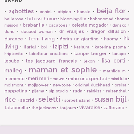
BRAND
beija flor
24bottles
•
•
•
•
•
•
anniel
atipico
banale
bitossi home
•
•
•
•
bellerose
bloomingville
bohonomad
bonne
brabantia
•
•
•
celeste mogador
•
•
maison
cacatoes
dansko
dr vranjies
•
•
•
dragon diffusion
•
done
douuod woman
hk
ferm living
durance
•
•
fiorira un giardino
•
haomy
•
izipizi
living
ilariai
•
•
•
•
•
•
ixxi
kashura
katerina psoma
lampe berger
•
•
•
•
kriptonite
labeltour creations
lanapo
lisa corti
les jacquard francais
lebube
•
•
•
•
lexon
maman et sophie
maileg
•
•
•
mathilde m
meri meri
miho unexpected
memento
•
•
•
•
•
mewe
mimi lula
•
•
•
•
•
moismont
mojipower
newtone
original duckhead
orsina
pappelina
•
•
•
rada
•
•
•
pijama
pip studio
rainkiss
reisenthel
seletti
susan bijl
rice
secrid
•
•
•
•
•
sorbet island
vivaraise
zafferano
tataborello
•
•
•
•
•
the jacksons
toujours