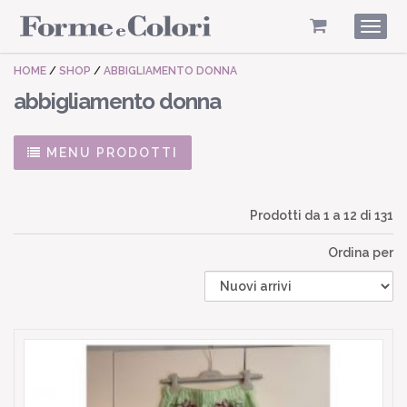
Togg
navig
HOME
/
SHOP
/
ABBIGLIAMENTO DONNA
abbigliamento donna
MENU PRODOTTI
Prodotti da
1
a
12
di 131
Ordina per