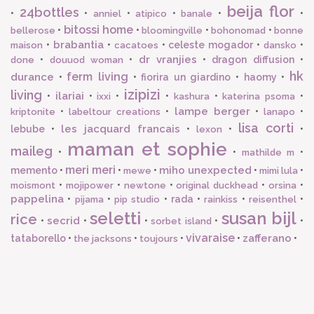
beija flor
24bottles
•
•
•
•
•
•
anniel
atipico
banale
bitossi home
•
•
•
•
bellerose
bloomingville
bohonomad
bonne
brabantia
•
•
•
celeste mogador
•
•
maison
cacatoes
dansko
dr vranjies
•
•
•
dragon diffusion
•
done
douuod woman
hk
ferm living
durance
•
•
fiorira un giardino
•
haomy
•
izipizi
living
ilariai
•
•
•
•
•
•
ixxi
kashura
katerina psoma
lampe berger
•
•
•
•
kriptonite
labeltour creations
lanapo
lisa corti
les jacquard francais
lebube
•
•
•
•
lexon
maman et sophie
maileg
•
•
•
mathilde m
meri meri
miho unexpected
memento
•
•
•
•
•
mewe
mimi lula
•
•
•
•
•
moismont
mojipower
newtone
original duckhead
orsina
pappelina
•
•
•
rada
•
•
•
pijama
pip studio
rainkiss
reisenthel
seletti
susan bijl
rice
secrid
•
•
•
•
•
sorbet island
vivaraise
zafferano
tataborello
•
•
•
•
•
the jacksons
toujours