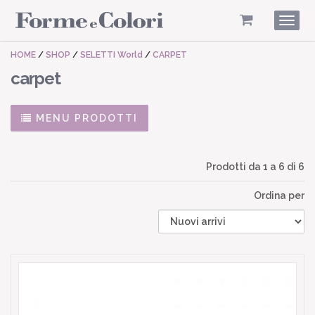
Togg
navig
HOME
/
SHOP
/
SELETTI World
/
CARPET
carpet
MENU PRODOTTI
Prodotti da
1
a
6
di 6
Ordina per