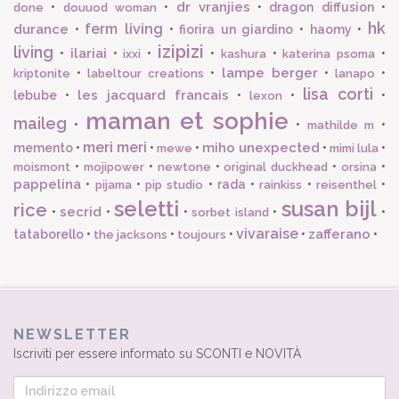
dr vranjies
•
•
•
dragon diffusion
•
done
douuod woman
hk
ferm living
durance
•
•
fiorira un giardino
•
haomy
•
izipizi
living
ilariai
•
•
•
•
•
•
ixxi
kashura
katerina psoma
lampe berger
•
•
•
•
kriptonite
labeltour creations
lanapo
lisa corti
les jacquard francais
lebube
•
•
•
•
lexon
maman et sophie
maileg
•
•
•
mathilde m
meri meri
miho unexpected
memento
•
•
•
•
•
mewe
mimi lula
•
•
•
•
•
moismont
mojipower
newtone
original duckhead
orsina
pappelina
•
•
•
rada
•
•
•
pijama
pip studio
rainkiss
reisenthel
seletti
susan bijl
rice
secrid
•
•
•
•
•
sorbet island
vivaraise
zafferano
tataborello
•
•
•
•
•
the jacksons
toujours
NEWSLETTER
Iscriviti per essere informato su SCONTI e NOVITÀ