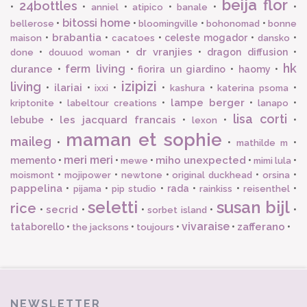
beija flor
24bottles
•
•
•
•
•
•
anniel
atipico
banale
bitossi home
•
•
•
•
bellerose
bloomingville
bohonomad
bonne
brabantia
•
•
•
celeste mogador
•
•
maison
cacatoes
dansko
dr vranjies
•
•
•
dragon diffusion
•
done
douuod woman
hk
ferm living
durance
•
•
fiorira un giardino
•
haomy
•
izipizi
living
ilariai
•
•
•
•
•
•
ixxi
kashura
katerina psoma
lampe berger
•
•
•
•
kriptonite
labeltour creations
lanapo
lisa corti
les jacquard francais
lebube
•
•
•
•
lexon
maman et sophie
maileg
•
•
•
mathilde m
meri meri
miho unexpected
memento
•
•
•
•
•
mewe
mimi lula
•
•
•
•
•
moismont
mojipower
newtone
original duckhead
orsina
pappelina
•
•
•
rada
•
•
•
pijama
pip studio
rainkiss
reisenthel
seletti
susan bijl
rice
secrid
•
•
•
•
•
sorbet island
vivaraise
zafferano
tataborello
•
•
•
•
•
the jacksons
toujours
NEWSLETTER