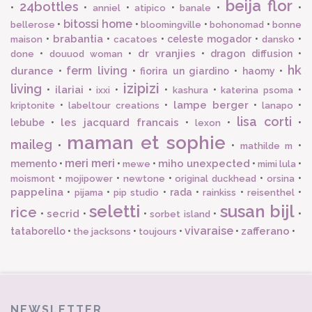
beija flor
24bottles
•
•
•
•
•
•
anniel
atipico
banale
bitossi home
•
•
•
•
bellerose
bloomingville
bohonomad
bonne
brabantia
•
•
•
celeste mogador
•
•
maison
cacatoes
dansko
dr vranjies
•
•
•
dragon diffusion
•
done
douuod woman
hk
ferm living
durance
•
•
fiorira un giardino
•
haomy
•
izipizi
living
ilariai
•
•
•
•
•
•
ixxi
kashura
katerina psoma
lampe berger
•
•
•
•
kriptonite
labeltour creations
lanapo
lisa corti
les jacquard francais
lebube
•
•
•
•
lexon
maman et sophie
maileg
•
•
•
mathilde m
meri meri
miho unexpected
memento
•
•
•
•
•
mewe
mimi lula
•
•
•
•
•
moismont
mojipower
newtone
original duckhead
orsina
pappelina
•
•
•
rada
•
•
•
pijama
pip studio
rainkiss
reisenthel
seletti
susan bijl
rice
secrid
•
•
•
•
•
sorbet island
vivaraise
zafferano
tataborello
•
•
•
•
•
the jacksons
toujours
NEWSLETTER