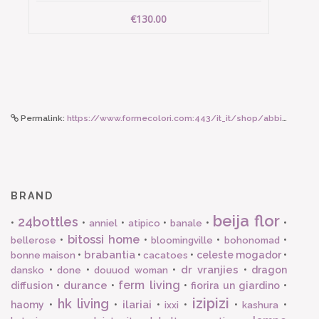
€130.00
Permalink:
https://www.formecolori.com:443/it_it/shop/abbigliamento_donna/sandali/bohonomad_sandali_in_corda_bodrum_sandals_black/5456
BRAND
beija flor
24bottles
•
•
•
•
•
•
anniel
atipico
banale
bitossi home
•
•
•
•
bellerose
bloomingville
bohonomad
brabantia
•
•
•
celeste mogador
•
bonne maison
cacatoes
dr vranjies
•
•
•
•
dragon
dansko
done
douuod woman
ferm living
durance
diffusion
•
•
•
fiorira un giardino
•
izipizi
hk living
ilariai
haomy
•
•
•
•
•
•
ixxi
kashura