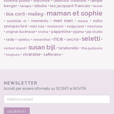
lampe
•
•
•
katerina psoma
kriptonite
labeltour creations
berger
les jacquard francais
•
•
lebube
•
•
lanapo
lexon
maman et sophie
lisa corti
maileg
•
•
•
meri meri
miho
•
•
memento
•
•
•
mathilde m
mewe
unexpected
•
•
•
•
mimi lula
moismont
mojipower
newtone
pappelina
•
•
•
•
•
original duckhead
orsina
pijama
pip studio
seletti
rice
secrid
•
rada
•
•
•
•
•
•
rainkiss
reisenthel
susan bijl
•
•
tataborello
•
sorbet island
the jacksons
vivaraise
zafferano
•
•
•
•
toujours
NEWSLETTER
Iscriviti per essere informato su SCONTI e NOVITÀ