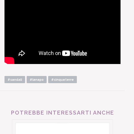
#sandali
#lanapo
#cinqueterre
POTREBBE INTERESSARTI ANCHE