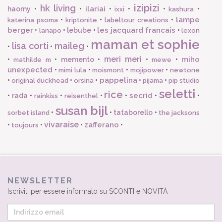
izipizi
hk living
ilariai
haomy
•
•
•
•
•
•
ixxi
kashura
lampe
•
•
•
katerina psoma
kriptonite
labeltour creations
berger
les jacquard francais
•
•
lebube
•
•
lanapo
lexon
maman et sophie
lisa corti
maileg
•
•
•
meri meri
miho
•
•
memento
•
•
•
mathilde m
mewe
unexpected
•
•
•
•
mimi lula
moismont
mojipower
newtone
pappelina
•
•
•
•
•
original duckhead
orsina
pijama
pip studio
seletti
rice
secrid
•
rada
•
•
•
•
•
•
rainkiss
reisenthel
susan bijl
•
•
tataborello
•
sorbet island
the jacksons
vivaraise
zafferano
•
•
•
•
toujours
NEWSLETTER
Iscriviti per essere informato su SCONTI e NOVITÀ