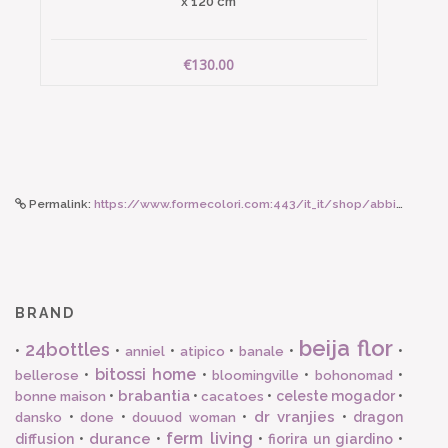
x 120 cm
€130.00
Permalink:
https://www.formecolori.com:443/it_it/shop/abbigliamento_donna/sandali/lanapo_sandalo_follonica_velluto_porpora/5938
BRAND
beija flor
24bottles
•
•
•
•
•
•
anniel
atipico
banale
bitossi home
•
•
•
•
bellerose
bloomingville
bohonomad
brabantia
•
•
•
celeste mogador
•
bonne maison
cacatoes
dr vranjies
•
•
•
•
dragon
dansko
done
douuod woman
ferm living
durance
diffusion
•
•
•
fiorira un giardino
•