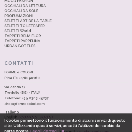
MOOD FASHION
OCCHIALI DA LETTURA
OCCHIALI DA SOLE
PROFUMAZIONI
SELETTI ART DE LA TABLE
SELETTI TOILETPAPER
SELETTI World
TAPPETI BEIJA FLOR
TAPPETI PAPPELINA
URBAN BOTTLES
CONTATTI
FORME e COLORI
P.Iva IT02276090160
via Zanda 17
Treviglio (BG) - ITALY
Telefono: +39 0363.45237
shop@formecolori.com
Italiano
English
(COMING SOON)
I cookie permettono il funzionamento di alcuni servizi di questo
sito. Utilizzando questi servizi, accetti l'utilizzo dei cookie da
parte nostra.
Leggi i dettagli
created by
morfeusweb.com