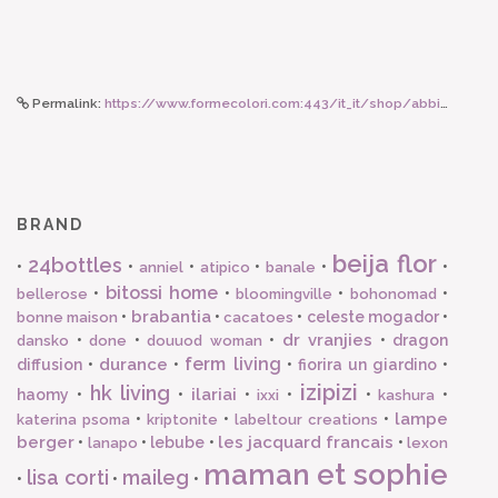
Permalink:
https://www.formecolori.com:443/it_it/shop/abbigliamento_donna/t-shirt/newtone_t_shirt_trucker_mustard_freedom/5058
BRAND
beija flor
24bottles
•
•
•
•
•
•
anniel
atipico
banale
bitossi home
•
•
•
•
bellerose
bloomingville
bohonomad
brabantia
•
•
•
celeste mogador
•
bonne maison
cacatoes
dr vranjies
•
•
•
•
dragon
dansko
done
douuod woman
ferm living
durance
diffusion
•
•
•
fiorira un giardino
•
izipizi
hk living
ilariai
haomy
•
•
•
•
•
•
ixxi
kashura
lampe
•
•
•
katerina psoma
kriptonite
labeltour creations
berger
les jacquard francais
•
•
lebube
•
•
lanapo
lexon
maman et sophie
lisa corti
maileg
•
•
•