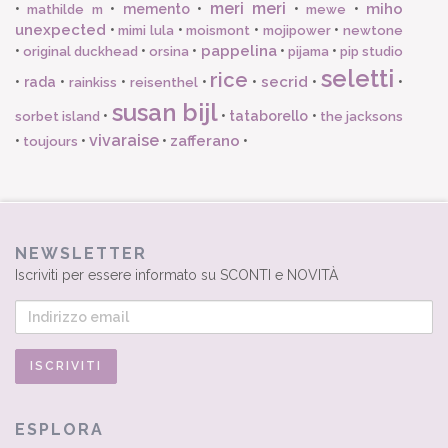
meri meri
miho
•
•
memento
•
•
•
mathilde m
mewe
unexpected
•
•
•
•
mimi lula
moismont
mojipower
newtone
pappelina
•
•
•
•
•
original duckhead
orsina
pijama
pip studio
seletti
rice
secrid
•
rada
•
•
•
•
•
•
rainkiss
reisenthel
susan bijl
•
•
tataborello
•
sorbet island
the jacksons
vivaraise
zafferano
•
•
•
•
toujours
NEWSLETTER
Iscriviti per essere informato su SCONTI e NOVITÀ
ESPLORA