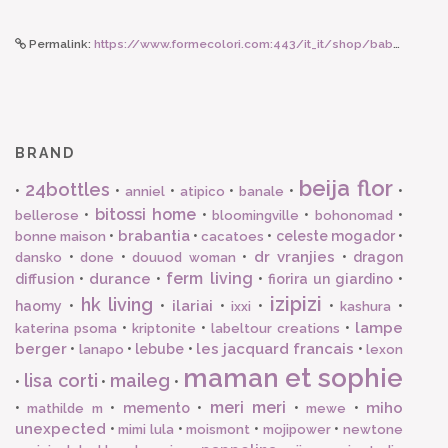
Permalink:
https://www.formecolori.com:443/it_it/shop/baby_and_kids/accessori_per_capelli/rice_cerchietto_per_capelli_glitterato_con_cagnolino/3767
BRAND
beija flor
24bottles
•
•
•
•
•
•
anniel
atipico
banale
bitossi home
•
•
•
•
bellerose
bloomingville
bohonomad
brabantia
•
•
•
celeste mogador
•
bonne maison
cacatoes
dr vranjies
•
•
•
•
dragon
dansko
done
douuod woman
ferm living
durance
diffusion
•
•
•
fiorira un giardino
•
izipizi
hk living
ilariai
haomy
•
•
•
•
•
•
ixxi
kashura
lampe
•
•
•
katerina psoma
kriptonite
labeltour creations
berger
les jacquard francais
•
•
lebube
•
•
lanapo
lexon
maman et sophie
lisa corti
maileg
•
•
•
meri meri
miho
•
•
memento
•
•
•
mathilde m
mewe
unexpected
•
•
•
•
mimi lula
moismont
mojipower
newtone