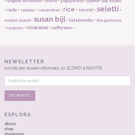
pappelina
•
•
•
•
•
original duckhead
orsina
pijama
pip studio
seletti
rice
secrid
•
rada
•
•
•
•
•
•
rainkiss
reisenthel
susan bijl
•
•
tataborello
•
sorbet island
the jacksons
vivaraise
zafferano
•
•
•
•
toujours
NEWSLETTER
Iscriviti per essere informato su SCONTI e NOVITÀ
ESPLORA
about
shop
showroom