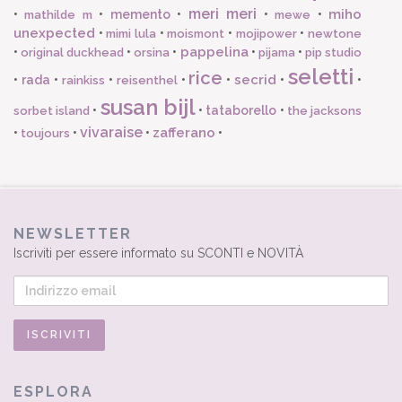
meri meri
miho
•
•
memento
•
•
•
mathilde m
mewe
unexpected
•
•
•
•
mimi lula
moismont
mojipower
newtone
pappelina
•
•
•
•
•
original duckhead
orsina
pijama
pip studio
seletti
rice
secrid
•
rada
•
•
•
•
•
•
rainkiss
reisenthel
susan bijl
•
•
tataborello
•
sorbet island
the jacksons
vivaraise
zafferano
•
•
•
•
toujours
NEWSLETTER
Iscriviti per essere informato su SCONTI e NOVITÀ
ESPLORA