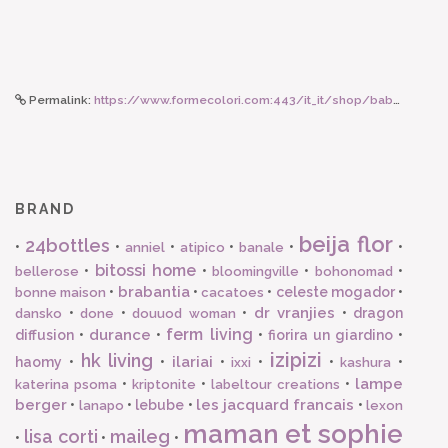
Permalink:
https://www.formecolori.com:443/it_it/shop/baby_and_kids/cameretta_accessori/ferm_living_ferm_living_poster_a3_mr_cat/819
BRAND
beija flor
24bottles
•
•
•
•
•
•
anniel
atipico
banale
bitossi home
•
•
•
•
bellerose
bloomingville
bohonomad
brabantia
•
•
•
celeste mogador
•
bonne maison
cacatoes
dr vranjies
•
•
•
•
dragon
dansko
done
douuod woman
ferm living
durance
diffusion
•
•
•
fiorira un giardino
•
izipizi
hk living
ilariai
haomy
•
•
•
•
•
•
ixxi
kashura
lampe
•
•
•
katerina psoma
kriptonite
labeltour creations
berger
les jacquard francais
•
•
lebube
•
•
lanapo
lexon
maman et sophie
lisa corti
maileg
•
•
•