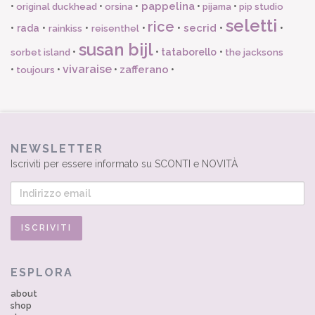
pappelina
•
•
•
•
•
original duckhead
orsina
pijama
pip studio
seletti
rice
secrid
•
rada
•
•
•
•
•
•
rainkiss
reisenthel
susan bijl
•
•
tataborello
•
sorbet island
the jacksons
vivaraise
zafferano
•
•
•
•
toujours
NEWSLETTER
Iscriviti per essere informato su SCONTI e NOVITÀ
ESPLORA
about
shop