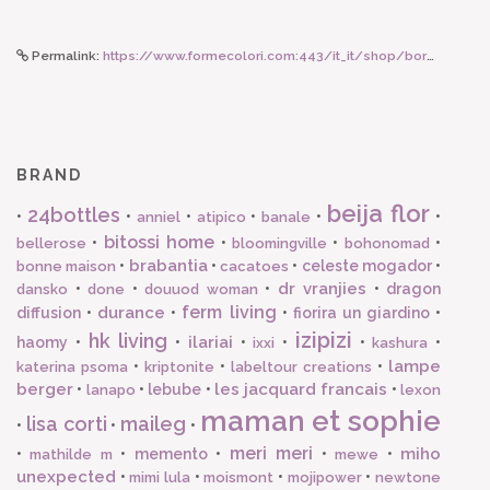
Permalink:
https://www.formecolori.com:443/it_it/shop/borse_e_zaini/astucci_e_beauty/susan_bijl_the_new_pouch_black_joy_small/6006
BRAND
beija flor
24bottles
•
•
•
•
•
•
anniel
atipico
banale
bitossi home
•
•
•
•
bellerose
bloomingville
bohonomad
brabantia
•
•
•
celeste mogador
•
bonne maison
cacatoes
dr vranjies
•
•
•
•
dragon
dansko
done
douuod woman
ferm living
durance
diffusion
•
•
•
fiorira un giardino
•
izipizi
hk living
ilariai
haomy
•
•
•
•
•
•
ixxi
kashura
lampe
•
•
•
katerina psoma
kriptonite
labeltour creations
berger
les jacquard francais
•
•
lebube
•
•
lanapo
lexon
maman et sophie
lisa corti
maileg
•
•
•
meri meri
miho
•
•
memento
•
•
•
mathilde m
mewe
unexpected
•
•
•
•
mimi lula
moismont
mojipower
newtone