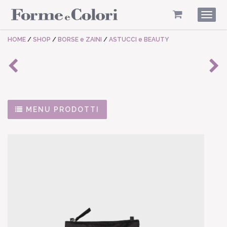
Togg
navig
HOME
/
SHOP
/
BORSE e ZAINI
/
ASTUCCI e BEAUTY
MENU PRODOTTI