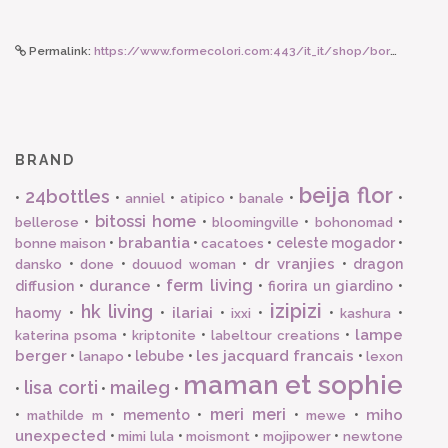
Permalink:
https://www.formecolori.com:443/it_it/shop/borse_e_zaini/astucci_e_beauty/susan_bijl_the_new_pouch_drive_black_small/5906
BRAND
beija flor
24bottles
•
•
•
•
•
•
anniel
atipico
banale
bitossi home
•
•
•
•
bellerose
bloomingville
bohonomad
brabantia
•
•
•
celeste mogador
•
bonne maison
cacatoes
dr vranjies
•
•
•
•
dragon
dansko
done
douuod woman
ferm living
durance
diffusion
•
•
•
fiorira un giardino
•
izipizi
hk living
ilariai
haomy
•
•
•
•
•
•
ixxi
kashura
lampe
•
•
•
katerina psoma
kriptonite
labeltour creations
berger
les jacquard francais
•
•
lebube
•
•
lanapo
lexon
maman et sophie
lisa corti
maileg
•
•
•
meri meri
miho
•
•
memento
•
•
•
mathilde m
mewe
unexpected
•
•
•
•
mimi lula
moismont
mojipower
newtone