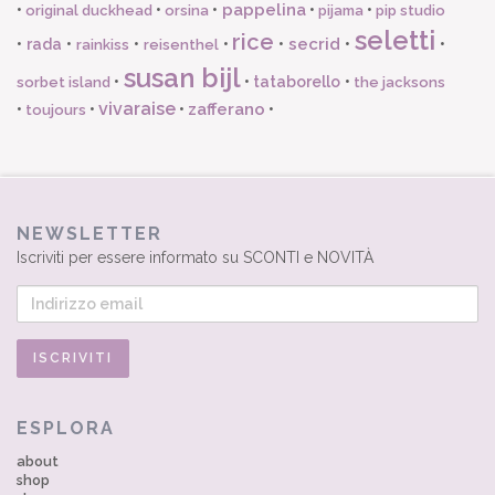
pappelina
•
•
•
•
•
original duckhead
orsina
pijama
pip studio
seletti
rice
secrid
•
rada
•
•
•
•
•
•
rainkiss
reisenthel
susan bijl
•
•
tataborello
•
sorbet island
the jacksons
vivaraise
zafferano
•
•
•
•
toujours
NEWSLETTER
Iscriviti per essere informato su SCONTI e NOVITÀ
ESPLORA
about
shop