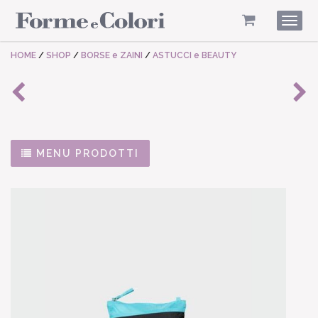
Togg
navig
HOME
/
SHOP
/
BORSE e ZAINI
/
ASTUCCI e BEAUTY
MENU PRODOTTI