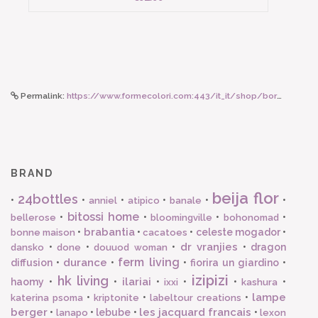
Permalink:
https://www.formecolori.com:443/it_it/shop/borse_e_zaini/astucci_e_beauty/susan_bijl_the_new_pouch_fluo_pink_seaweed_large/5745
BRAND
beija flor
24bottles
•
•
•
•
•
•
anniel
atipico
banale
bitossi home
•
•
•
•
bellerose
bloomingville
bohonomad
brabantia
•
•
•
celeste mogador
•
bonne maison
cacatoes
dr vranjies
•
•
•
•
dragon
dansko
done
douuod woman
ferm living
durance
diffusion
•
•
•
fiorira un giardino
•
izipizi
hk living
ilariai
haomy
•
•
•
•
•
•
ixxi
kashura
lampe
•
•
•
katerina psoma
kriptonite
labeltour creations
berger
les jacquard francais
•
•
lebube
•
•
lanapo
lexon