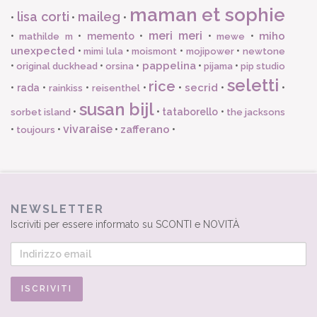
maman et sophie
lisa corti
maileg
•
•
•
meri meri
miho
•
•
memento
•
•
•
mathilde m
mewe
unexpected
•
•
•
•
mimi lula
moismont
mojipower
newtone
pappelina
•
•
•
•
•
original duckhead
orsina
pijama
pip studio
seletti
rice
secrid
•
rada
•
•
•
•
•
•
rainkiss
reisenthel
susan bijl
•
•
tataborello
•
sorbet island
the jacksons
vivaraise
zafferano
•
•
•
•
toujours
NEWSLETTER
Iscriviti per essere informato su SCONTI e NOVITÀ