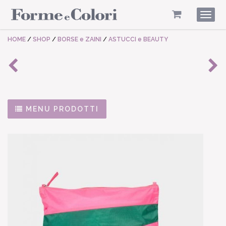
Togg
navig
HOME
/
SHOP
/
BORSE e ZAINI
/
ASTUCCI e BEAUTY
MENU PRODOTTI