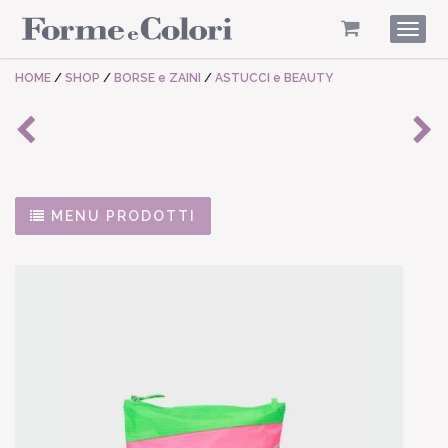
Togg
navig
HOME
/
SHOP
/
BORSE e ZAINI
/
ASTUCCI e BEAUTY
MENU PRODOTTI