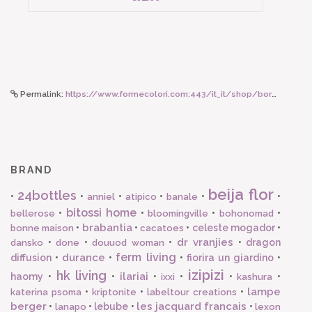
Permalink:
https://www.formecolori.com:443/it_it/shop/borse_e_zaini/astucci_e_beauty/susan_bijl_the_new_pouch_greenscreen_fluo_pink_medium/5911
BRAND
beija flor
24bottles
•
•
•
•
•
•
anniel
atipico
banale
bitossi home
•
•
•
•
bellerose
bloomingville
bohonomad
brabantia
•
•
•
celeste mogador
•
bonne maison
cacatoes
dr vranjies
•
•
•
•
dragon
dansko
done
douuod woman
ferm living
durance
diffusion
•
•
•
fiorira un giardino
•
izipizi
hk living
ilariai
haomy
•
•
•
•
•
•
ixxi
kashura
lampe
•
•
•
katerina psoma
kriptonite
labeltour creations
berger
les jacquard francais
•
•
lebube
•
•
lanapo
lexon