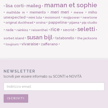
maman et sophie
lisa corti
maileg
•
•
•
meri meri
miho
•
•
memento
•
•
•
mathilde m
mewe
unexpected
•
•
•
•
mimi lula
moismont
mojipower
newtone
pappelina
•
•
•
•
•
original duckhead
orsina
pijama
pip studio
seletti
rice
secrid
•
rada
•
•
•
•
•
•
rainkiss
reisenthel
susan bijl
•
•
tataborello
•
sorbet island
the jacksons
vivaraise
zafferano
•
•
•
•
toujours
NEWSLETTER
Iscriviti per essere informato su SCONTI e NOVITÀ