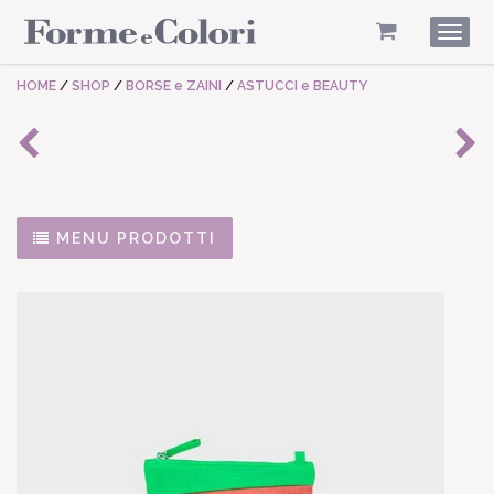
Togg
navig
HOME
/
SHOP
/
BORSE e ZAINI
/
ASTUCCI e BEAUTY
MENU PRODOTTI