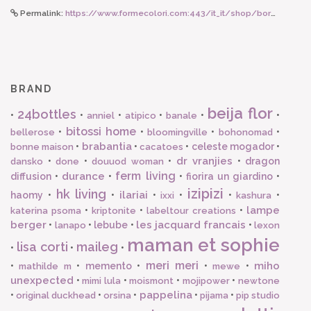
Permalink:
https://www.formecolori.com:443/it_it/shop/borse_e_zaini/astucci_e_beauty/susan_bijl_the_new_pouch_greenscreen_salmon_s/5258
BRAND
beija flor
24bottles
•
•
•
•
•
•
anniel
atipico
banale
bitossi home
•
•
•
•
bellerose
bloomingville
bohonomad
brabantia
•
•
•
celeste mogador
•
bonne maison
cacatoes
dr vranjies
•
•
•
•
dragon
dansko
done
douuod woman
ferm living
durance
diffusion
•
•
•
fiorira un giardino
•
izipizi
hk living
ilariai
haomy
•
•
•
•
•
•
ixxi
kashura
lampe
•
•
•
katerina psoma
kriptonite
labeltour creations
berger
les jacquard francais
•
•
lebube
•
•
lanapo
lexon
maman et sophie
lisa corti
maileg
•
•
•
meri meri
miho
•
•
memento
•
•
•
mathilde m
mewe
unexpected
•
•
•
•
mimi lula
moismont
mojipower
newtone
pappelina
•
•
•
•
•
original duckhead
orsina
pijama
pip studio