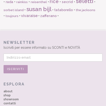
seletti
rice
secrid
•
rada
•
•
•
•
•
•
rainkiss
reisenthel
susan bijl
•
•
tataborello
•
sorbet island
the jacksons
vivaraise
zafferano
•
•
•
•
toujours
NEWSLETTER
Iscriviti per essere informato su SCONTI e NOVITÀ
ESPLORA
about
shop
showroom
contatti