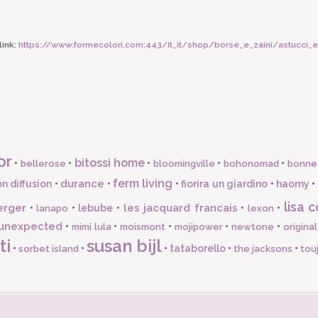
ink:
https://www.formecolori.com:443/it_it/shop/borse_e_zaini/astucci_e
or
bitossi home
•
•
•
•
•
bellerose
bloomingville
bohonomad
bonne
ferm living
durance
n diffusion
•
•
•
fiorira un giardino
•
haomy
•
lisa c
erger
les jacquard francais
•
•
lebube
•
•
•
lanapo
lexon
unexpected
•
•
•
•
•
mimi lula
moismont
mojipower
newtone
origina
ti
susan bijl
•
•
•
tataborello
•
•
sorbet island
the jacksons
tou