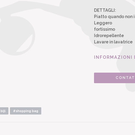
DETTAGLI:
Piatto quando non i
Leggero
fortissimo
Idrorepellente
Lavare in lavatrice
INFORMAZIONI 
CONTAT
bijl
#shopping bag