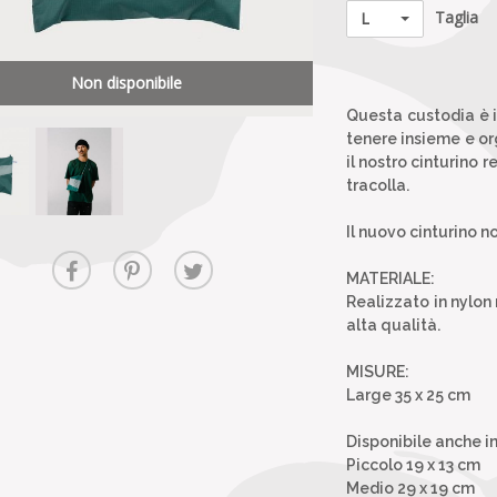
Taglia
L
Non disponibile
Questa custodia è il
tenere insieme e or
il nostro cinturino 
tracolla.
Il nuovo cinturino no
MATERIALE:
Realizzato in nylon 
alta qualità.
MISURE:
Large 35 x 25 cm
Disponibile anche in
Piccolo 19 x 13 cm
Medio 29 x 19 cm