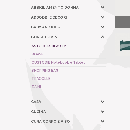
ABBIGLIAMENTO DONNA
ADDOBBI E DECORI
BABY AND KIDS
BORSE E ZAINI
ASTUCCI e BEAUTY
BORSE
CUSTODIE Notebook e Tablet
SHOPPING BAG
TRACOLLE
ZAINI
CASA
CUCINA
CURA CORPO E VISO