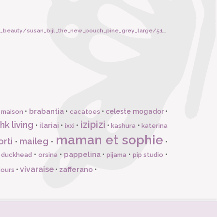
_beauty/susan_bijl_the_new_pouch_pine_grey_large/5185
brabantia
•
•
•
celeste mogador
•
 maison
cacatoes
izipizi
hk living
ilariai
•
•
•
•
•
ixxi
kashura
katerina
maman et sophie
orti
maileg
•
•
•
pappelina
•
•
•
•
•
l duckhead
orsina
pijama
pip studio
vivaraise
zafferano
•
•
•
jours