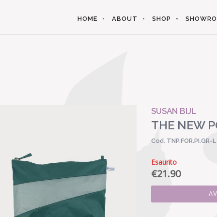
HOME
ABOUT
SHOP
SHOWR
SUSAN BIJL
THE NEW P
Cod. TNP.FOR.PI.GR-L
Esaurito
€
21.90
A