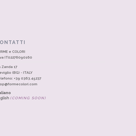
ONTATTI
RME e COLORI
Iva IT02276090160
a Zanda 17
eviglio (BG) - ITALY
lefono: +39 0363.45237
op@formecolori.com
aliano
glish
(COMING SOON)