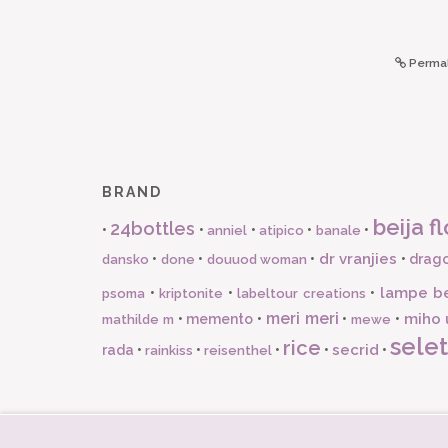
Permal
BRAND
beija fl
24bottles
•
•
•
•
•
anniel
atipico
banale
dr vranjies
•
•
•
•
drago
dansko
done
douuod woman
lampe b
•
•
•
psoma
kriptonite
labeltour creations
meri meri
miho 
•
memento
•
•
•
mathilde m
mewe
selet
rice
secrid
rada
•
•
•
•
•
rainkiss
reisenthel