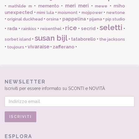
meri meri
miho
•
•
memento
•
•
•
mathilde m
mewe
unexpected
•
•
•
•
mimi lula
moismont
mojipower
newtone
pappelina
•
•
•
•
•
original duckhead
orsina
pijama
pip studio
seletti
rice
secrid
•
rada
•
•
•
•
•
•
rainkiss
reisenthel
susan bijl
•
•
tataborello
•
sorbet island
the jacksons
vivaraise
zafferano
•
•
•
•
toujours
NEWSLETTER
Iscriviti per essere informato su SCONTI e NOVITÀ
ESPLORA