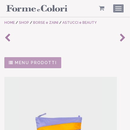
Togg
navig
HOME
/
SHOP
/
BORSE e ZAINI
/
ASTUCCI e BEAUTY
MENU PRODOTTI