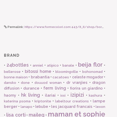
Permalink:
https://www.formecolori.com:443/it_it/shop/borse_e_zaini/astucci_e_beauty/susan_bijl_the_new_pouch_treble_arise_medium/5922
BRAND
beija flor
24bottles
•
•
•
•
•
•
anniel
atipico
banale
bitossi home
•
•
•
•
bellerose
bloomingville
bohonomad
brabantia
•
•
•
celeste mogador
•
bonne maison
cacatoes
dr vranjies
•
•
•
•
dragon
dansko
done
douuod woman
ferm living
durance
diffusion
•
•
•
fiorira un giardino
•
izipizi
hk living
ilariai
haomy
•
•
•
•
•
•
ixxi
kashura
lampe
•
•
•
katerina psoma
kriptonite
labeltour creations
berger
les jacquard francais
•
•
lebube
•
•
lanapo
lexon
maman et sophie
lisa corti
maileg
•
•
•