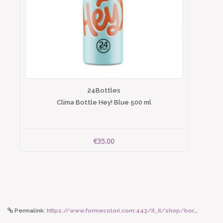
24Bottles
Clima Bottle Hey! Blue 500 ml
€35.00
Permalink:
https://www.formecolori.com:443/it_it/shop/borse_e_zaini/borse/susan_bijl_the_new_bum_bag_leftover_black_small/5986