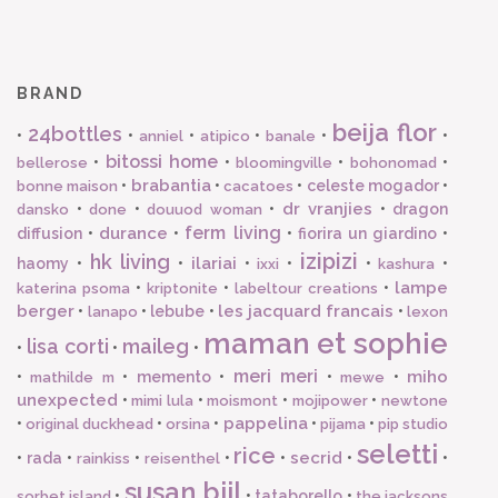
BRAND
beija flor
24bottles
•
•
•
•
•
•
anniel
atipico
banale
bitossi home
•
•
•
•
bellerose
bloomingville
bohonomad
brabantia
•
•
•
celeste mogador
•
bonne maison
cacatoes
dr vranjies
•
•
•
•
dragon
dansko
done
douuod woman
ferm living
durance
diffusion
•
•
•
fiorira un giardino
•
izipizi
hk living
ilariai
haomy
•
•
•
•
•
•
ixxi
kashura
lampe
•
•
•
katerina psoma
kriptonite
labeltour creations
berger
les jacquard francais
•
•
lebube
•
•
lanapo
lexon
maman et sophie
lisa corti
maileg
•
•
•
meri meri
miho
•
•
memento
•
•
•
mathilde m
mewe
unexpected
•
•
•
•
mimi lula
moismont
mojipower
newtone
pappelina
•
•
•
•
•
original duckhead
orsina
pijama
pip studio
seletti
rice
secrid
•
rada
•
•
•
•
•
•
rainkiss
reisenthel
susan bijl
•
•
tataborello
•
sorbet island
the jacksons