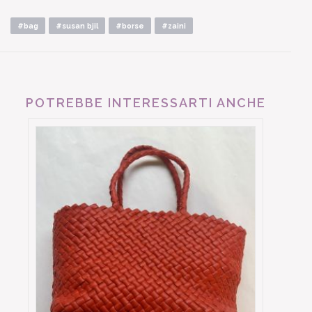
#bag
#susan bjil
#borse
#zaini
POTREBBE INTERESSARTI ANCHE