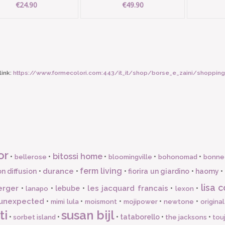
€24.90
€49.90
ink:
https://www.formecolori.com:443/it_it/shop/borse_e_zaini/shopping
or
bitossi home
•
•
•
•
•
bellerose
bloomingville
bohonomad
bonne
ferm living
durance
n diffusion
•
•
•
fiorira un giardino
•
haomy
•
lisa c
erger
les jacquard francais
•
•
lebube
•
•
•
lanapo
lexon
unexpected
•
•
•
•
•
mimi lula
moismont
mojipower
newtone
origina
ti
susan bijl
•
•
•
tataborello
•
•
sorbet island
the jacksons
tou