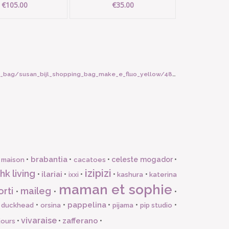
€105.00
€35.00
_bag/susan_bijl_shopping_bag_make_e_fluo_yellow/4819
brabantia
•
•
•
celeste mogador
•
 maison
cacatoes
izipizi
hk living
ilariai
•
•
•
•
•
ixxi
kashura
katerina
maman et sophie
orti
maileg
•
•
•
pappelina
•
•
•
•
•
l duckhead
orsina
pijama
pip studio
vivaraise
zafferano
•
•
•
jours