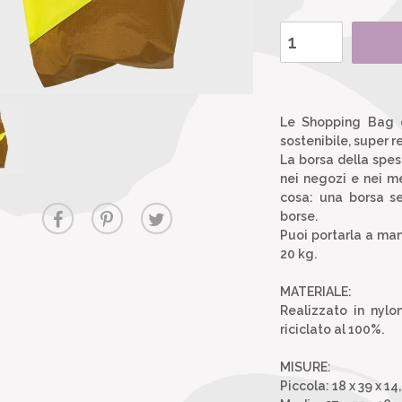
Le Shopping Bag d
sostenibile, super r
La borsa della spesa
nei negozi e nei m
cosa: una borsa se
borse.
Puoi portarla a man
20 kg.
MATERIALE:
Realizzato in nylo
riciclato al 100%.
MISURE:
Piccola: 18 x 39 x 14