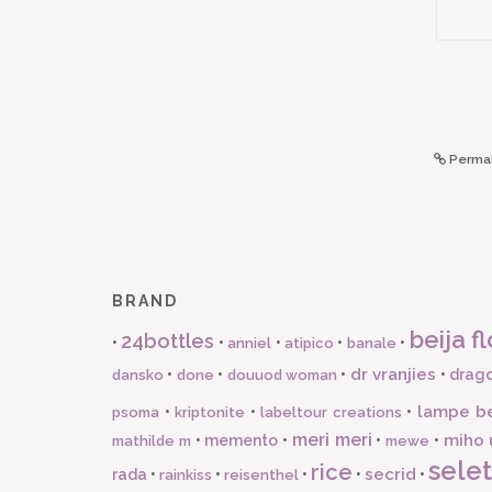
Permal
BRAND
beija fl
24bottles
•
•
•
•
•
anniel
atipico
banale
dr vranjies
•
•
•
•
drago
dansko
done
douuod woman
lampe b
•
•
•
psoma
kriptonite
labeltour creations
meri meri
miho 
•
memento
•
•
•
mathilde m
mewe
selet
rice
secrid
rada
•
•
•
•
•
rainkiss
reisenthel