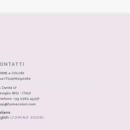
ONTATTI
RME e COLORI
Iva IT02276090160
a Zanda 17
eviglio (BG) - ITALY
lefono: +39 0363.45237
op@formecolori.com
aliano
glish
(COMING SOON)