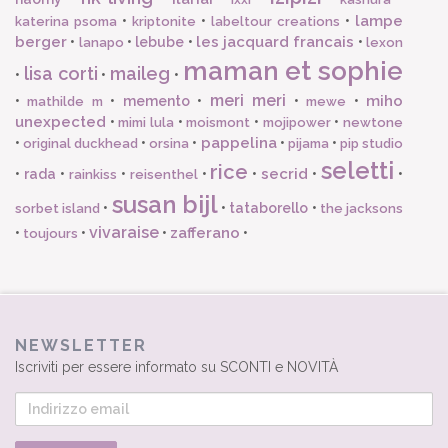
lampe
•
•
•
katerina psoma
kriptonite
labeltour creations
berger
les jacquard francais
•
•
lebube
•
•
lanapo
lexon
maman et sophie
lisa corti
maileg
•
•
•
meri meri
miho
•
•
memento
•
•
•
mathilde m
mewe
unexpected
•
•
•
•
mimi lula
moismont
mojipower
newtone
pappelina
•
•
•
•
•
original duckhead
orsina
pijama
pip studio
seletti
rice
secrid
•
rada
•
•
•
•
•
•
rainkiss
reisenthel
susan bijl
•
•
tataborello
•
sorbet island
the jacksons
vivaraise
zafferano
•
•
•
•
toujours
NEWSLETTER
Iscriviti per essere informato su SCONTI e NOVITÀ