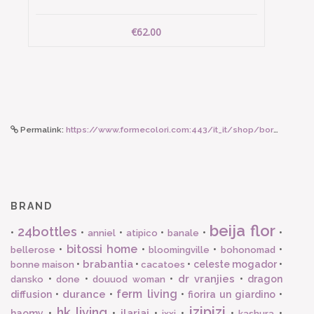
€62.00
Permalink:
https://www.formecolori.com:443/it_it/shop/borse_e_zaini/shopping_bag/susan_bijl_shopping_bag_select_e_greenscreen/4825
BRAND
beija flor
24bottles
•
•
•
•
•
•
anniel
atipico
banale
bitossi home
•
•
•
•
bellerose
bloomingville
bohonomad
brabantia
•
•
•
celeste mogador
•
bonne maison
cacatoes
dr vranjies
•
•
•
•
dragon
dansko
done
douuod woman
ferm living
durance
diffusion
•
•
•
fiorira un giardino
•
izipizi
hk living
ilariai
haomy
•
•
•
•
•
•
ixxi
kashura