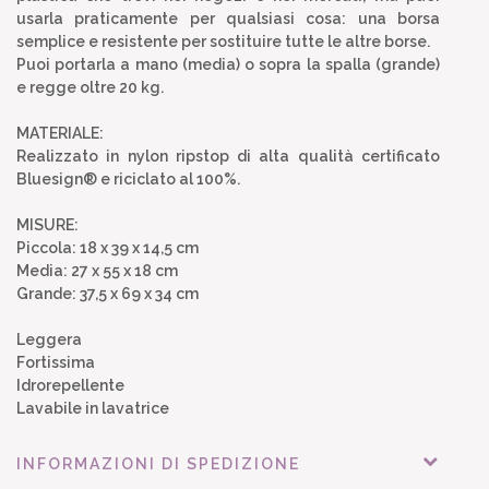
usarla praticamente per qualsiasi cosa: una borsa
semplice e resistente per sostituire tutte le altre borse.
Puoi portarla a mano (media) o sopra la spalla (grande)
e regge oltre 20 kg.
MATERIALE:
Realizzato in nylon ripstop di alta qualità certificato
Bluesign® e riciclato al 100%.
MISURE:
Piccola: 18 x 39 x 14,5 cm
Media: 27 x 55 x 18 cm
Grande: 37,5 x 69 x 34 cm
Leggera
Fortissima
Idrorepellente
Lavabile in lavatrice
INFORMAZIONI DI SPEDIZIONE