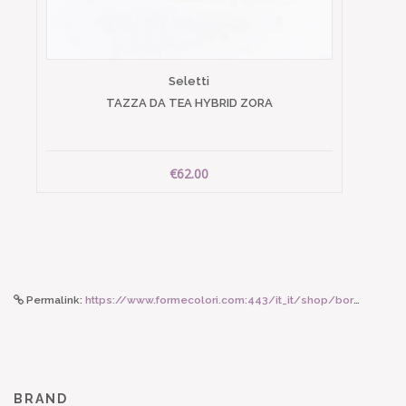
Seletti
TAZZA DA TEA HYBRID ZORA
€62.00
Permalink:
https://www.formecolori.com:443/it_it/shop/borse_e_zaini/tracolle/susan_bijl_tracolla_powder_per_borsa_susan_bijl/5260
BRAND