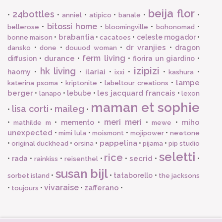
beija flor
24bottles
•
•
•
•
•
•
anniel
atipico
banale
bitossi home
•
•
•
•
bellerose
bloomingville
bohonomad
brabantia
•
•
•
celeste mogador
•
bonne maison
cacatoes
dr vranjies
•
•
•
•
dragon
dansko
done
douuod woman
ferm living
durance
diffusion
•
•
•
fiorira un giardino
•
izipizi
hk living
ilariai
haomy
•
•
•
•
•
•
ixxi
kashura
lampe
•
•
•
katerina psoma
kriptonite
labeltour creations
berger
les jacquard francais
•
•
lebube
•
•
lanapo
lexon
maman et sophie
lisa corti
maileg
•
•
•
meri meri
miho
•
•
memento
•
•
•
mathilde m
mewe
unexpected
•
•
•
•
mimi lula
moismont
mojipower
newtone
pappelina
•
•
•
•
•
original duckhead
orsina
pijama
pip studio
seletti
rice
secrid
•
rada
•
•
•
•
•
•
rainkiss
reisenthel
susan bijl
•
•
tataborello
•
sorbet island
the jacksons
vivaraise
zafferano
•
•
•
•
toujours