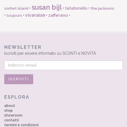
susan bijl
•
•
tataborello
•
sorbet island
the jacksons
vivaraise
zafferano
•
•
•
•
toujours
NEWSLETTER
Iscriviti per essere informato su SCONTI e NOVITÀ
ESPLORA
about
shop
showroom
contatti
termini e condizioni