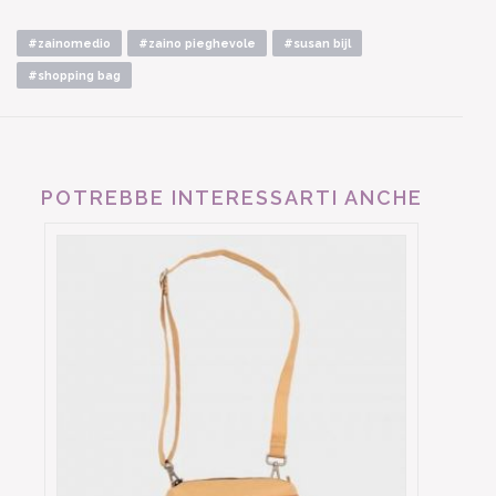
#zainomedio
#zaino pieghevole
#susan bijl
#shopping bag
POTREBBE INTERESSARTI ANCHE