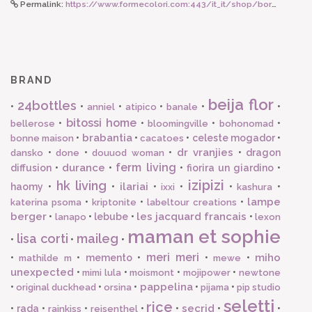
Permalink:
https://www.formecolori.com:443/it_it/shop/borse_e_zaini/zaini/susan_bijl_zaino_pieghevole_free_red_alert_medium/5333
BRAND
beija flor
24bottles
•
•
•
•
•
•
anniel
atipico
banale
bitossi home
•
•
•
•
bellerose
bloomingville
bohonomad
brabantia
•
•
•
celeste mogador
•
bonne maison
cacatoes
dr vranjies
•
•
•
•
dragon
dansko
done
douuod woman
ferm living
durance
diffusion
•
•
•
fiorira un giardino
•
izipizi
hk living
ilariai
haomy
•
•
•
•
•
•
ixxi
kashura
lampe
•
•
•
katerina psoma
kriptonite
labeltour creations
berger
les jacquard francais
•
•
lebube
•
•
lanapo
lexon
maman et sophie
lisa corti
maileg
•
•
•
meri meri
miho
•
•
memento
•
•
•
mathilde m
mewe
unexpected
•
•
•
•
mimi lula
moismont
mojipower
newtone
pappelina
•
•
•
•
•
original duckhead
orsina
pijama
pip studio
seletti
rice
secrid
•
rada
•
•
•
•
•
•
rainkiss
reisenthel