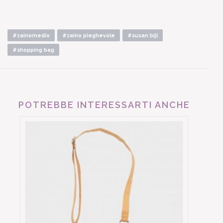
#zainomedio
#zaino pieghevole
#susan bijl
#shopping bag
POTREBBE INTERESSARTI ANCHE