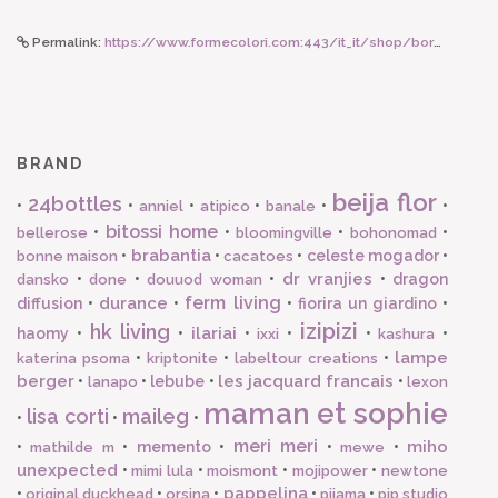
Permalink:
https://www.formecolori.com:443/it_it/shop/borse_e_zaini/zaini/susan_bijl_zaino_pieghevole_mist_clear_medium/5627
BRAND
beija flor
24bottles
•
•
•
•
•
•
anniel
atipico
banale
bitossi home
•
•
•
•
bellerose
bloomingville
bohonomad
brabantia
•
•
•
celeste mogador
•
bonne maison
cacatoes
dr vranjies
•
•
•
•
dragon
dansko
done
douuod woman
ferm living
durance
diffusion
•
•
•
fiorira un giardino
•
izipizi
hk living
ilariai
haomy
•
•
•
•
•
•
ixxi
kashura
lampe
•
•
•
katerina psoma
kriptonite
labeltour creations
berger
les jacquard francais
•
•
lebube
•
•
lanapo
lexon
maman et sophie
lisa corti
maileg
•
•
•
meri meri
miho
•
•
memento
•
•
•
mathilde m
mewe
unexpected
•
•
•
•
mimi lula
moismont
mojipower
newtone
pappelina
•
•
•
•
•
original duckhead
orsina
pijama
pip studio