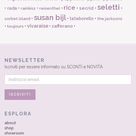
seletti
rice
secrid
•
rada
•
•
•
•
•
•
rainkiss
reisenthel
susan bijl
•
•
tataborello
•
sorbet island
the jacksons
vivaraise
zafferano
•
•
•
•
toujours
NEWSLETTER
Iscriviti per essere informato su SCONTI e NOVITÀ
ESPLORA
about
shop
showroom