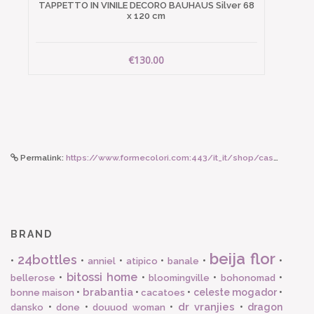
TAPPETTO IN VINILE DECORO BAUHAUS Silver 68
x 120 cm
€130.00
Permalink:
https://www.formecolori.com:443/it_it/shop/casa/asciugami/vivaraise_asciugamano_zoe_colore_orage_30_x_50_cm/4342
BRAND
beija flor
24bottles
•
•
•
•
•
•
anniel
atipico
banale
bitossi home
•
•
•
•
bellerose
bloomingville
bohonomad
brabantia
•
•
•
celeste mogador
•
bonne maison
cacatoes
dr vranjies
•
•
•
•
dragon
dansko
done
douuod woman