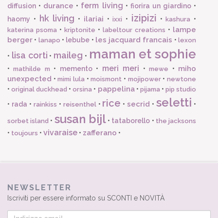
ferm living
durance
diffusion
•
•
•
fiorira un giardino
•
izipizi
hk living
ilariai
haomy
•
•
•
•
•
•
ixxi
kashura
lampe
•
•
•
katerina psoma
kriptonite
labeltour creations
berger
les jacquard francais
•
•
lebube
•
•
lanapo
lexon
maman et sophie
lisa corti
maileg
•
•
•
meri meri
miho
•
•
memento
•
•
•
mathilde m
mewe
unexpected
•
•
•
•
mimi lula
moismont
mojipower
newtone
pappelina
•
•
•
•
•
original duckhead
orsina
pijama
pip studio
seletti
rice
secrid
•
rada
•
•
•
•
•
•
rainkiss
reisenthel
susan bijl
•
•
tataborello
•
sorbet island
the jacksons
vivaraise
zafferano
•
•
•
•
toujours
NEWSLETTER
Iscriviti per essere informato su SCONTI e NOVITÀ