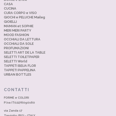
CASA
CUCINA
CURA CORPO e VISO
GIOCHI e PELUCHE Maileg
GIOIELLI
MAMAN et SOPHIE
MERI MERI PARTY
MOOD FASHION
OCCHIALI DA LETTURA
OCCHIALI DA SOLE
PROFUMAZIONI
SELETTI ART DE LA TABLE
SELETTI TOILETPAPER
SELETTI World
TAPPETI BEIJA FLOR
TAPPETI PAPPELINA
URBAN BOTTLES
CONTATTI
FORME e COLORI
P.Iva IT02276090160
via Zanda 17
Treviglio (BG) - ITALY