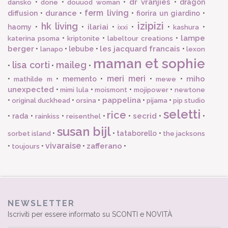
dr vranjies
•
•
•
•
dragon
dansko
done
douuod woman
ferm living
durance
diffusion
•
•
•
fiorira un giardino
•
izipizi
hk living
ilariai
haomy
•
•
•
•
•
•
ixxi
kashura
lampe
•
•
•
katerina psoma
kriptonite
labeltour creations
berger
les jacquard francais
•
•
lebube
•
•
lanapo
lexon
maman et sophie
lisa corti
maileg
•
•
•
meri meri
miho
•
•
memento
•
•
•
mathilde m
mewe
unexpected
•
•
•
•
mimi lula
moismont
mojipower
newtone
pappelina
•
•
•
•
•
original duckhead
orsina
pijama
pip studio
seletti
rice
secrid
•
rada
•
•
•
•
•
•
rainkiss
reisenthel
susan bijl
•
•
tataborello
•
sorbet island
the jacksons
vivaraise
zafferano
•
•
•
•
toujours
NEWSLETTER
Iscriviti per essere informato su SCONTI e NOVITÀ