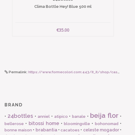
Clima Bottle Hey! Blue 500 ml
€35.00
Permalink:
https://www.formecolori.com:443/it_it/shop/casa/coperte_e_plaid/vivaraise_copriletto_stonewashed_zeff_bianco_240x300cm/3681
BRAND
beija flor
24bottles
•
•
•
•
•
•
anniel
atipico
banale
bitossi home
•
•
•
•
bellerose
bloomingville
bohonomad
brabantia
•
•
•
celeste mogador
•
bonne maison
cacatoes