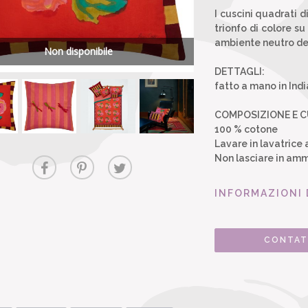
I cuscini quadrati 
trionfo di colore su
ambiente neutro dei 
Non disponibile
DETTAGLI:
fatto a mano in Indi
COMPOSIZIONE E 
100 % cotone
Lavare in lavatrice 
Non lasciare in amm
INFORMAZIONI 
CONTAT