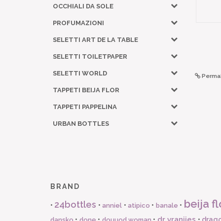
OCCHIALI DA SOLE
PROFUMAZIONI
SELETTI ART DE LA TABLE
SELETTI TOILETPAPER
SELETTI WORLD
Permal
TAPPETI BEIJA FLOR
TAPPETI PAPPELINA
URBAN BOTTLES
BRAND
beija fl
24bottles
•
•
•
•
•
anniel
atipico
banale
dr vranjies
•
•
•
•
drago
dansko
done
douuod woman