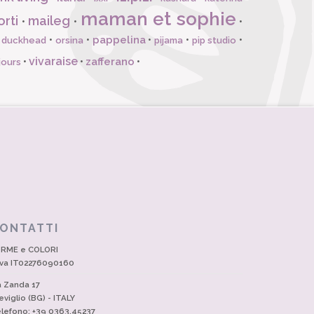
maman et sophie
orti
maileg
•
•
•
pappelina
•
•
•
•
•
l duckhead
orsina
pijama
pip studio
vivaraise
zafferano
•
•
•
jours
ONTATTI
RME e COLORI
Iva IT02276090160
a Zanda 17
eviglio (BG) - ITALY
lefono: +39 0363.45237