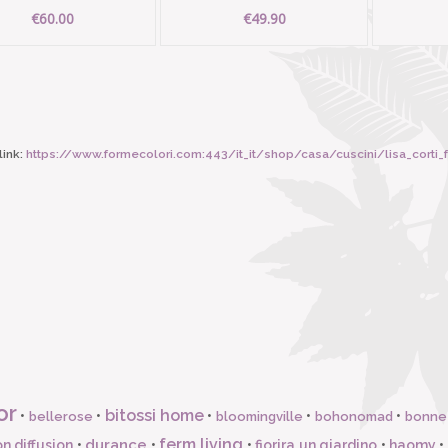
€60.00
€49.90
ink:
https://www.formecolori.com:443/it_it/shop/casa/cuscini/lisa_cort
or
bitossi home
•
•
•
•
•
bellerose
bloomingville
bohonomad
bonne
ferm living
durance
n diffusion
•
•
•
fiorira un giardino
•
haomy
•