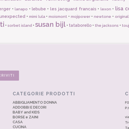
lisa c
erger
les jacquard francais
•
•
lebube
•
•
•
lanapo
lexon
unexpected
•
•
•
•
•
mimi lula
moismont
mojipower
newtone
origina
ti
susan bijl
•
•
•
tataborello
•
•
sorbet island
the jacksons
tou
CATEGORIE PRODOTTI
C
ABBIGLIAMENTO DONNA
FO
ADDOBBI E DECORI
P.
BABY and KIDS
BORSE e ZAINI
vi
CASA
Tr
CUCINA
Te