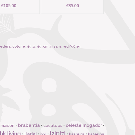
€105.00
€35.00
i_federa_cotone_45_x_45_cm_nizam_red/5699
brabantia
•
•
•
celeste mogador
•
 maison
cacatoes
izipizi
hk living
ilariai
•
•
•
•
•
ixxi
kashura
katerina