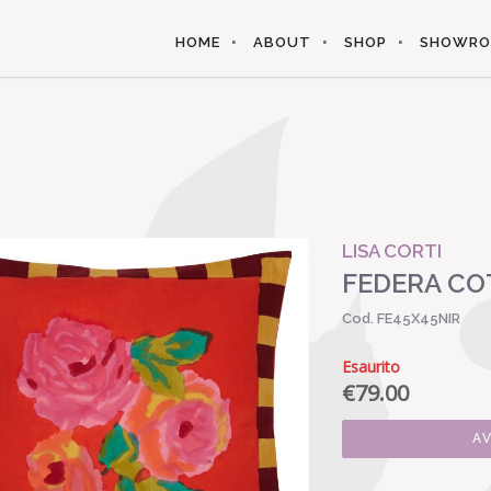
HOME
ABOUT
SHOP
SHOWR
LISA CORTI
FEDERA COT
Cod. FE45X45NIR
Esaurito
€
79.00
A