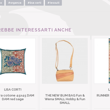
no
#organza
#lisa corti
#tessuti
EBBE INTERESSARTI ANCHE
LISA CORTI
ra cotone 45x45 DAM
THE NEW BUM BAG Fun &
RUNNER
DAM red sage
Wena SMALL Hobby & Fun
SMALL