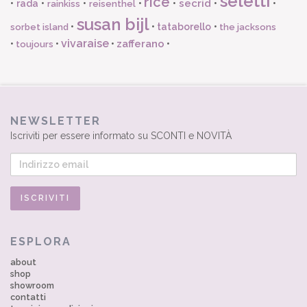
seletti
rice
secrid
•
rada
•
•
•
•
•
•
rainkiss
reisenthel
susan bijl
•
•
tataborello
•
sorbet island
the jacksons
vivaraise
zafferano
•
•
•
•
toujours
NEWSLETTER
Iscriviti per essere informato su SCONTI e NOVITÀ
ESPLORA
about
shop
showroom
contatti