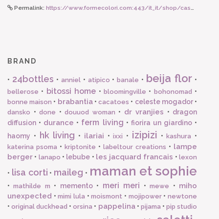
Permalink:
https://www.formecolori.com:443/it_it/shop/casa/cuscini/lisa_corti_imbottitura_federa_45_x_45_cm/5432
BRAND
beija flor
24bottles
•
•
•
•
•
•
anniel
atipico
banale
bitossi home
•
•
•
•
bellerose
bloomingville
bohonomad
brabantia
•
•
•
celeste mogador
•
bonne maison
cacatoes
dr vranjies
•
•
•
•
dragon
dansko
done
douuod woman
ferm living
durance
diffusion
•
•
•
fiorira un giardino
•
izipizi
hk living
ilariai
haomy
•
•
•
•
•
•
ixxi
kashura
lampe
•
•
•
katerina psoma
kriptonite
labeltour creations
berger
les jacquard francais
•
•
lebube
•
•
lanapo
lexon
maman et sophie
lisa corti
maileg
•
•
•
meri meri
miho
•
•
memento
•
•
•
mathilde m
mewe
unexpected
•
•
•
•
mimi lula
moismont
mojipower
newtone
pappelina
•
•
•
•
•
original duckhead
orsina
pijama
pip studio