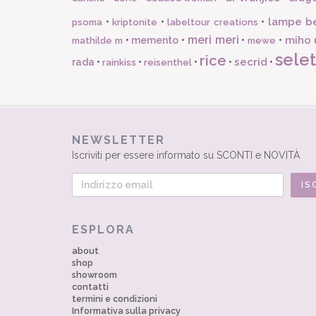
lampe b
•
•
•
psoma
kriptonite
labeltour creations
meri meri
miho 
•
memento
•
•
•
mathilde m
mewe
selet
rice
secrid
rada
•
•
•
•
•
rainkiss
reisenthel
NEWSLETTER
Iscriviti per essere informato su SCONTI e NOVITÀ
ESPLORA
about
shop
showroom
contatti
termini e condizioni
Informativa sulla privacy