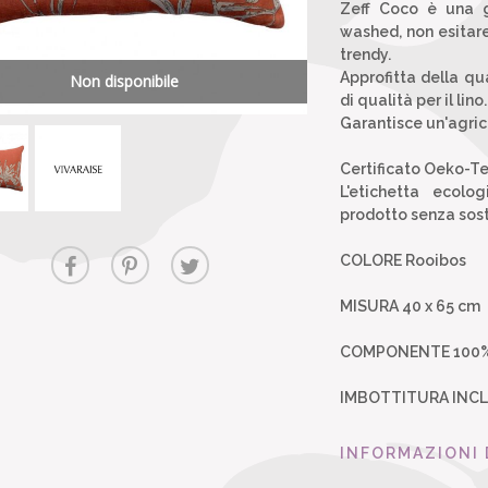
Zeff Coco è una 
washed, non esitare
trendy.
Approfitta della qua
Non disponibile
di qualità per il lino.
Garantisce un'agric
Certificato Oeko-Te
L'etichetta ecol
prodotto senza sost
COLORE Rooibos
MISURA 40 x 65 cm
COMPONENTE 100% 
IMBOTTITURA INC
INFORMAZIONI 