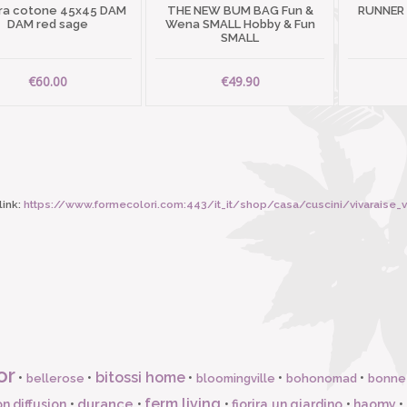
ra cotone 45x45 DAM
THE NEW BUM BAG Fun &
RUNNER
DAM red sage
Wena SMALL Hobby & Fun
SMALL
€60.00
€49.90
ink:
https://www.formecolori.com:443/it_it/shop/casa/cuscini/vivaraise
or
bitossi home
•
•
•
•
•
bellerose
bloomingville
bohonomad
bonne
ferm living
durance
n diffusion
•
•
•
fiorira un giardino
•
haomy
•