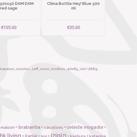
 50x150 DAM DAM
Clima Bottle Hey! Blue 500
red sage
ml
€105.00
€35.00
_vivaraise_cuscino_zeff_coco_rooibos_40x65_cm/3669
brabantia
•
•
•
celeste mogador
•
 maison
cacatoes
izipizi
hk living
ilariai
•
•
•
•
•
ixxi
kashura
katerina