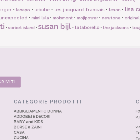
lisa c
erger
les jacquard francais
•
•
lebube
•
•
•
lanapo
lexon
unexpected
•
•
•
•
•
mimi lula
moismont
mojipower
newtone
origina
ti
susan bijl
•
•
•
tataborello
•
•
sorbet island
the jacksons
tou
CATEGORIE PRODOTTI
C
ABBIGLIAMENTO DONNA
FO
ADDOBBI E DECORI
P.
BABY and KIDS
BORSE e ZAINI
vi
CASA
Tr
CUCINA
Te