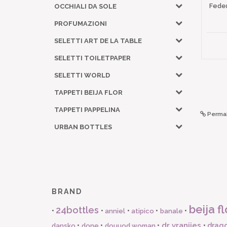
Fede
OCCHIALI DA SOLE
PROFUMAZIONI
SELETTI ART DE LA TABLE
SELETTI TOILETPAPER
SELETTI WORLD
TAPPETI BEIJA FLOR
TAPPETI PAPPELINA
Permal
URBAN BOTTLES
BRAND
beija fl
24bottles
•
•
•
•
•
anniel
atipico
banale
dr vranjies
•
•
•
•
drago
dansko
done
douuod woman