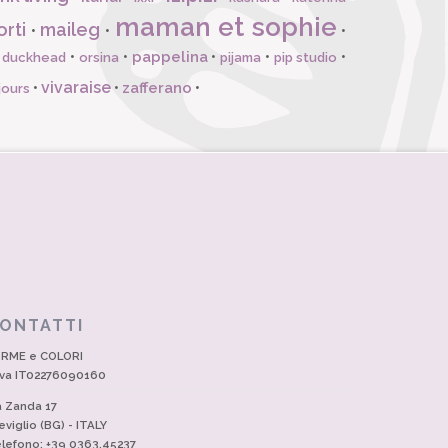
maman et sophie
orti
maileg
•
•
•
pappelina
•
•
•
•
•
l duckhead
orsina
pijama
pip studio
vivaraise
zafferano
•
•
•
jours
ONTATTI
RME e COLORI
Iva IT02276090160
a Zanda 17
eviglio (BG) - ITALY
lefono: +39 0363.45237