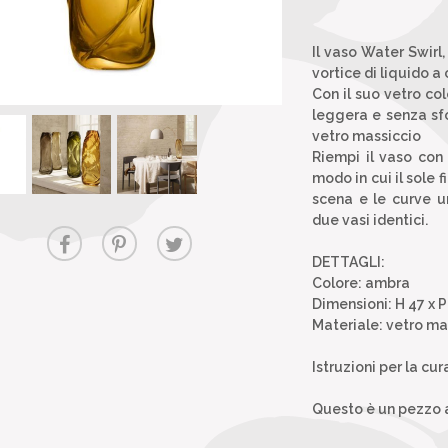
Il vaso Water Swirl,
vortice di liquido a
Con il suo vetro co
leggera e senza sfo
vetro massiccio
Riempi il vaso con 
modo in cui il sole f
scena e le curve u
due vasi identici.
DETTAGLI:
Colore: ambra
Dimensioni: H 47 x 
Materiale: vetro ma
Istruzioni per la c
Questo è un pezzo ar