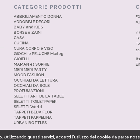
CATEGORIE PRODOTTI
C
ABBIGLIAMENTO DONNA
FO
ADDOBBI E DECORI
P.
BABY and KIDS
BORSE e ZAINI
vi
CASA
Tr
CUCINA
Te
CURA CORPO e VISO
sh
GIOCHI e PELUCHE Maileg
GIOIELLI
It
MAMAN et SOPHIE
En
MERI MERI PARTY
MOOD FASHION
OCCHIALI DA LETTURA
OCCHIALI DA SOLE
PROFUMAZIONI
SELETTI ART DE LA TABLE
SELETTI TOILETPAPER
SELETTI World
TAPPETI BEIJA FLOR
TAPPETI PAPPELINA
URBAN BOTTLES
. Utilizzando questi servizi, accetti l'utilizzo dei cookie da parte nost