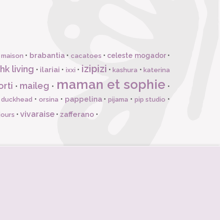
brabantia
•
•
•
celeste mogador
•
 maison
cacatoes
izipizi
hk living
ilariai
•
•
•
•
•
ixxi
kashura
katerina
maman et sophie
orti
maileg
•
•
•
pappelina
•
•
•
•
•
l duckhead
orsina
pijama
pip studio
vivaraise
zafferano
•
•
•
jours