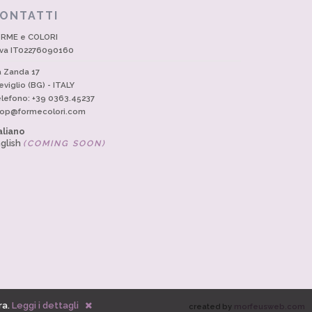
ONTATTI
RME e COLORI
Iva IT02276090160
a Zanda 17
eviglio (BG) - ITALY
lefono: +39 0363.45237
op@formecolori.com
aliano
glish
(COMING SOON)
ra.
Leggi i dettagli
created by
morfeusweb.com