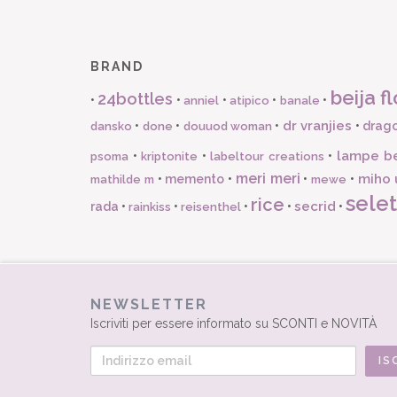
BRAND
beija fl
24bottles
•
•
•
•
•
anniel
atipico
banale
dr vranjies
•
•
•
•
drago
dansko
done
douuod woman
lampe b
•
•
•
psoma
kriptonite
labeltour creations
meri meri
miho 
•
memento
•
•
•
mathilde m
mewe
selet
rice
secrid
rada
•
•
•
•
•
rainkiss
reisenthel
NEWSLETTER
Iscriviti per essere informato su SCONTI e NOVITÀ