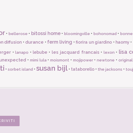
or
bitossi home
•
•
•
•
•
bellerose
bloomingville
bohonomad
bonne
ferm living
durance
n diffusion
•
•
•
fiorira un giardino
•
haomy
•
lisa c
erger
les jacquard francais
•
•
lebube
•
•
•
lanapo
lexon
unexpected
•
•
•
•
•
mimi lula
moismont
mojipower
newtone
origina
ti
susan bijl
•
•
•
tataborello
•
•
sorbet island
the jacksons
tou