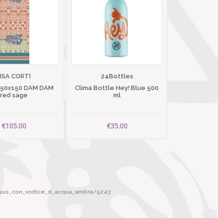
LISA CORTI
24Bottles
 50x150 DAM DAM
Clima Bottle Hey! Blue 500
red sage
ml
€105.00
€35.00
vaso_con_vortice_d_acqua_ambra/5243