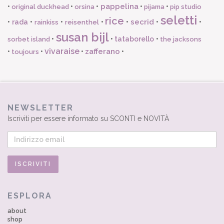
pappelina
•
•
•
•
•
original duckhead
orsina
pijama
pip studio
seletti
rice
secrid
•
rada
•
•
•
•
•
•
rainkiss
reisenthel
susan bijl
•
•
tataborello
•
sorbet island
the jacksons
vivaraise
zafferano
•
•
•
•
toujours
NEWSLETTER
Iscriviti per essere informato su SCONTI e NOVITÀ
ESPLORA
about
shop