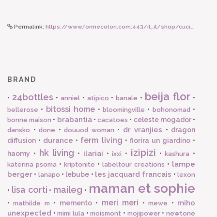
Permalink:
https://www.formecolori.com:443/it_it/shop/cucina/bicchieri_in_porcellana/bitossi_home_bicchiere_in_porcellana_lettera_m/3388
BRAND
beija flor
24bottles
•
•
•
•
•
•
anniel
atipico
banale
bitossi home
•
•
•
•
bellerose
bloomingville
bohonomad
brabantia
•
•
•
celeste mogador
•
bonne maison
cacatoes
dr vranjies
•
•
•
•
dragon
dansko
done
douuod woman
ferm living
durance
diffusion
•
•
•
fiorira un giardino
•
izipizi
hk living
ilariai
haomy
•
•
•
•
•
•
ixxi
kashura
lampe
•
•
•
katerina psoma
kriptonite
labeltour creations
berger
les jacquard francais
•
•
lebube
•
•
lanapo
lexon
maman et sophie
lisa corti
maileg
•
•
•
meri meri
miho
•
•
memento
•
•
•
mathilde m
mewe
unexpected
•
•
•
•
mimi lula
moismont
mojipower
newtone