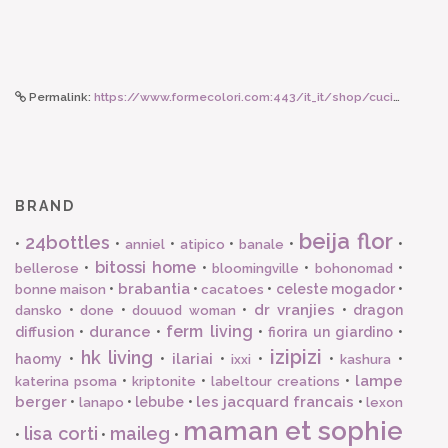
Permalink:
https://www.formecolori.com:443/it_it/shop/cucina/bicchieri_in_porcellana/bitossi_home_bicchiere_in_porcellana_lettera_r/4466
BRAND
beija flor
24bottles
•
•
•
•
•
•
anniel
atipico
banale
bitossi home
•
•
•
•
bellerose
bloomingville
bohonomad
brabantia
•
•
•
celeste mogador
•
bonne maison
cacatoes
dr vranjies
•
•
•
•
dragon
dansko
done
douuod woman
ferm living
durance
diffusion
•
•
•
fiorira un giardino
•
izipizi
hk living
ilariai
haomy
•
•
•
•
•
•
ixxi
kashura
lampe
•
•
•
katerina psoma
kriptonite
labeltour creations
berger
les jacquard francais
•
•
lebube
•
•
lanapo
lexon
maman et sophie
lisa corti
maileg
•
•
•