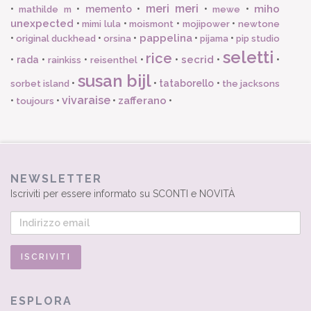
meri meri
miho
•
•
memento
•
•
•
mathilde m
mewe
unexpected
•
•
•
•
mimi lula
moismont
mojipower
newtone
pappelina
•
•
•
•
•
original duckhead
orsina
pijama
pip studio
seletti
rice
secrid
•
rada
•
•
•
•
•
•
rainkiss
reisenthel
susan bijl
•
•
tataborello
•
sorbet island
the jacksons
vivaraise
zafferano
•
•
•
•
toujours
NEWSLETTER
Iscriviti per essere informato su SCONTI e NOVITÀ
ESPLORA