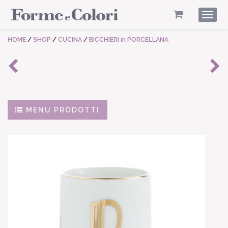
Togg
navig
HOME
/
SHOP
/
CUCINA
/
BICCHIERI in PORCELLANA
MENU PRODOTTI