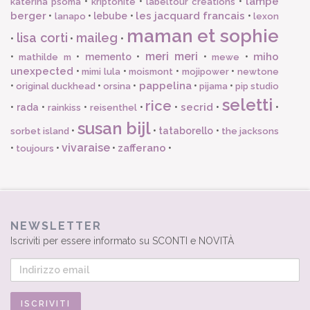
lampe
•
•
•
katerina psoma
kriptonite
labeltour creations
berger
les jacquard francais
•
•
lebube
•
•
lanapo
lexon
maman et sophie
lisa corti
maileg
•
•
•
meri meri
miho
•
•
memento
•
•
•
mathilde m
mewe
unexpected
•
•
•
•
mimi lula
moismont
mojipower
newtone
pappelina
•
•
•
•
•
original duckhead
orsina
pijama
pip studio
seletti
rice
secrid
•
rada
•
•
•
•
•
•
rainkiss
reisenthel
susan bijl
•
•
tataborello
•
sorbet island
the jacksons
vivaraise
zafferano
•
•
•
•
toujours
NEWSLETTER
Iscriviti per essere informato su SCONTI e NOVITÀ