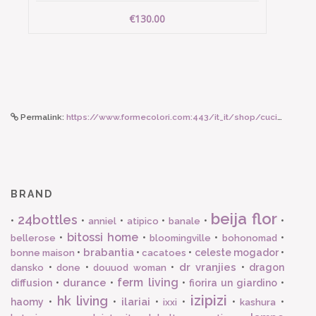
€130.00
Permalink:
https://www.formecolori.com:443/it_it/shop/cucina/ciotole/bitossi_home_insalatiera_fiori_o_26_cm/4595
BRAND
beija flor
24bottles
•
•
•
•
•
•
anniel
atipico
banale
bitossi home
•
•
•
•
bellerose
bloomingville
bohonomad
brabantia
•
•
•
celeste mogador
•
bonne maison
cacatoes
dr vranjies
•
•
•
•
dragon
dansko
done
douuod woman
ferm living
durance
diffusion
•
•
•
fiorira un giardino
•
izipizi
hk living
ilariai
haomy
•
•
•
•
•
•
ixxi
kashura